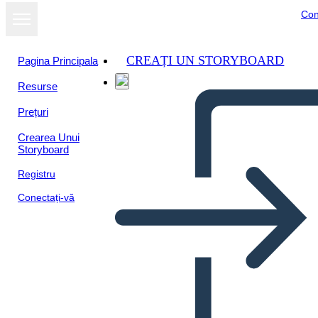
Con
CREAȚI UN STORYBOARD
Pagina Principala
Resurse
Prețuri
Crearea Unui
Storyboard
Registru
Conectați-vă
The Miracle Worker: