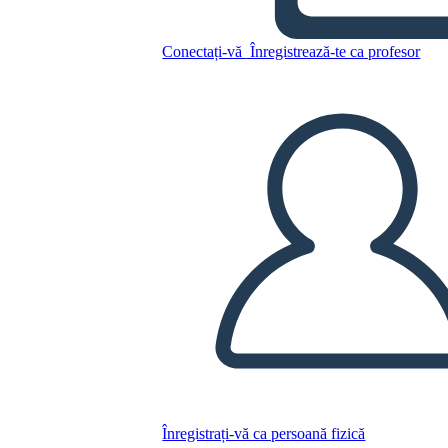
Esempio di Diagramma di
Trama
Conectați-vă
Înregistrează-te ca profesor
Copiați acest Storyboard
CREAȚI UN STORYBOARD
REDAȚI PREZENTAREA DE DIAPOZITIVE
CITESTE-MI
Înregistrați-vă ca persoană fizică