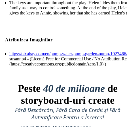
The keys are important throughout the play. Helen hides them fro
family as a way to control something. At the end of the play, Hele
gives the keys to Annie, showing her that she has earned Helen's t
Atribuirea Imaginilor
https://pixabay.com/en/pump-water-pump-garden-pump-1923466
susannp4 - (Licență Free for Commercial Use / No Attribution Re
(https://creativecommons.org/publicdomain/zero/1.0) )
Peste
40 de milioane
de
storyboard-uri create
Fără Descărcări, Fără Card de Credit și Fără
Autentificare Pentru a Încerca!