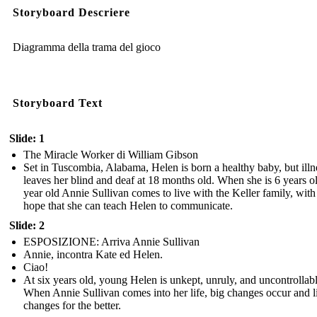
Storyboard Descriere
Diagramma della trama del gioco
Storyboard Text
Slide: 1
The Miracle Worker di William Gibson
Set in Tuscombia, Alabama, Helen is born a healthy baby, but illn
leaves her blind and deaf at 18 months old. When she is 6 years o
year old Annie Sullivan comes to live with the Keller family, with
hope that she can teach Helen to communicate.
Slide: 2
ESPOSIZIONE: Arriva Annie Sullivan
Annie, incontra Kate ed Helen.
Ciao!
At six years old, young Helen is unkept, unruly, and uncontrollabl
When Annie Sullivan comes into her life, big changes occur and l
changes for the better.