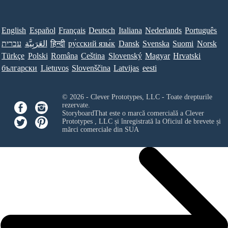
English
Español
Français
Deutsch
Italiana
Nederlands
Português
עברית
العَرَبِيَّة
हिन्दी
ру́сский язы́к
Dansk
Svenska
Suomi
Norsk
Türkçe
Polski
Româna
Ceština
Slovenský
Magyar
Hrvatski
български
Lietuvos
Slovenščina
Latvijas
eesti
© 2026 - Clever Prototypes, LLC - Toate drepturile
rezervate.
StoryboardThat este o marcă comercială a
Clever
Prototypes , LLC
și înregistrată la Oficiul de brevete și
mărci comerciale din SUA