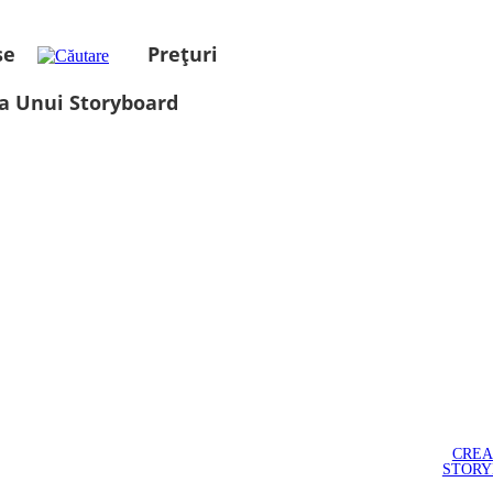
se
Prețuri
a Unui Storyboard
CREA
STOR