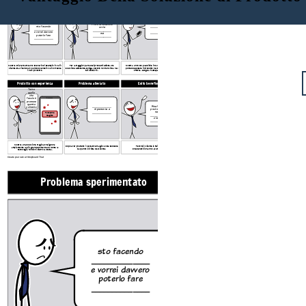
Problema sperimentato
Ricerca soluzione
Scoperta del prodotto
Oh ho appena
trovato
Provo la soluzione
sto facendo
______________
ovvia
______________
di
______________
e vorrei davvero
______________
ma
poterlo fare
______________
______________
Mostra chiaramente uno scenario di esempio in cui il
Per la maggior parte dei problemi esiste una
Mostra un modo plausibile in cui il tuo utente
cliente sta vivendo un punto dolente in cui vorrebbe
soluzione esistente, spiega perché non funziona nel
potrebbe essere introdotto nel tuo prodotto /
il tuo prodotto.
tuo scenario.
offerta. Google? Passaparola?
Prodotto con esperienza
Problema alleviato
Esito benefico
Tutto
quello
che
faccio è
premere
questo
Wow! Questo
______________
pulsante
prodotto mi ha
si presenta a
magico
salvato
______________
Pulsante
...
______________
magico
e lasciami
______________
Mostra una soluzione magica che ignora
Dopo aver premuto il pulsante magico, cosa succede
Perché il cliente è felice?
ampiamente la più grande domanda su come la
dal punto di vista del cliente?
Che beneficio hanno avuto loro?
tecnologia funzioni dietro la scena.
Create your own at Storyboard That
Problema sperimentato
Ricerca soluzio
Provo la 
sto facendo
ovv
______________
_______
e vorrei davvero
m
poterlo fare
_______
______________