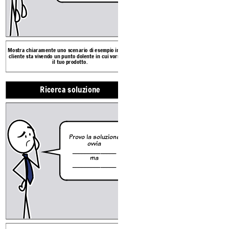
Mostra chiaramente uno scenario di esempio in cui il
Per la maggior parte dei problem
cliente sta vivendo un punto dolente in cui vorrebbe
soluzione esistente, spiega perché n
il tuo prodotto.
tuo scenario.
Ricerca soluzione
Scoperta del prod
Prodotto con esperienza
Problema allevia
Tutto
quello
che
faccio è
Oh ho 
premere
tro
Provo la soluzione
questo
_______
ovvia
_______
pulsante
d
______________
si pres
magico
_______
ma
_______
Pulsante
...
______________
magico