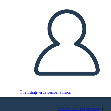
Înregistrați-vă ca persoană fizică
Creați un Storyboard