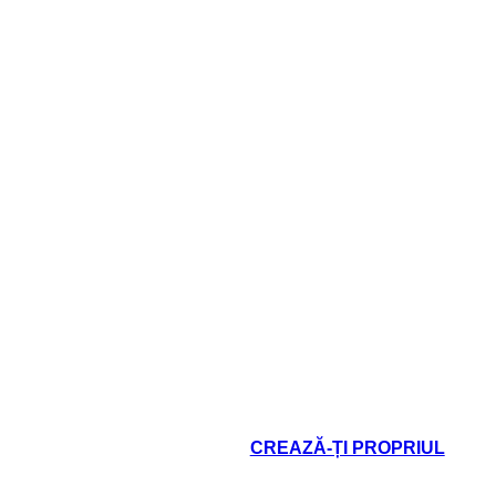
si pre
o
_______
Pulsante
magico
e magica che ignora
Dopo aver premuto il pulsante magi
de domanda su come la
dal punto di vista del cli
i dietro la scena.
oard That
CREAZĂ-ȚI PROPRIUL