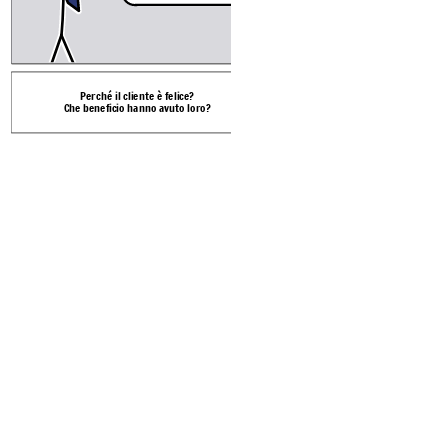
magic
...
Perché il cliente è felice?
Che beneficio hanno avuto loro?
Mostra una soluzion
ampiamente la più gran
tecnologia funzion
Create your own at Storyb