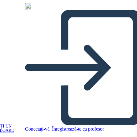
ȚI UN
Conectați-vă
Înregistrează-te ca profesor
YBOARD