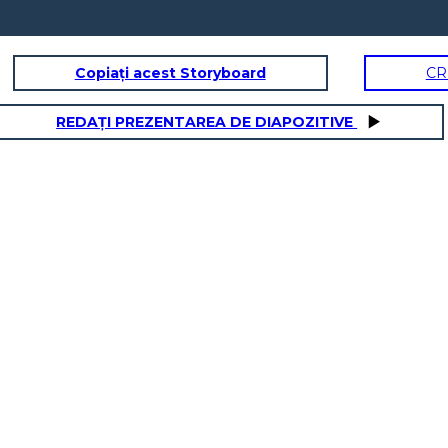
Copiați acest Storyboard
CR
REDAȚI PREZENTAREA DE DIAPOZITIVE
ne
Scoperta del prodotto
Oh ho appena
trovato
soluzione
______________
ia
di
_______
______________
a
_______