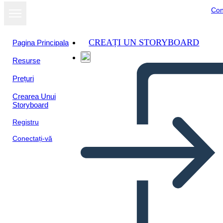
Con
CREAȚI UN STORYBOARD
Pagina Principala
Resurse
Prețuri
Crearea Unui
Storyboard
Registru
Conectați-vă
Dilemos Pavyzdžiai -
Apibrėžimo Šablonas