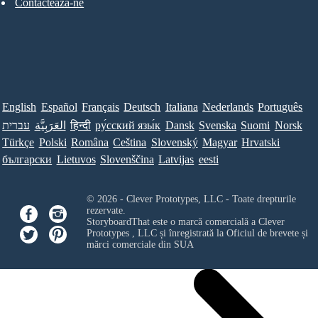
Contacteaza-ne
English
Español
Français
Deutsch
Italiana
Nederlands
Português
עברית
العَرَبِيَّة
हिन्दी
ру́сский язы́к
Dansk
Svenska
Suomi
Norsk
Türkçe
Polski
Româna
Ceština
Slovenský
Magyar
Hrvatski
български
Lietuvos
Slovenščina
Latvijas
eesti
© 2026 - Clever Prototypes, LLC - Toate drepturile
rezervate.
StoryboardThat este o marcă comercială a
Clever
Prototypes , LLC
și înregistrată la Oficiul de brevete și
mărci comerciale din SUA