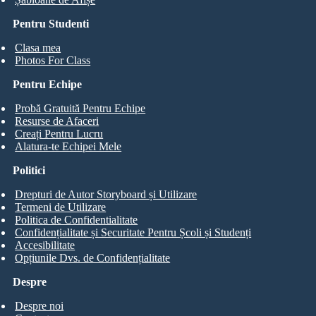
Pentru Studenti
Clasa mea
Photos For Class
Pentru Echipe
Probă Gratuită Pentru Echipe
Resurse de Afaceri
Creați Pentru Lucru
Alatura-te Echipei Mele
Politici
Drepturi de Autor Storyboard și Utilizare
Termeni de Utilizare
Politica de Confidentialitate
Confidențialitate și Securitate Pentru Școli și Studenți
Accesibilitate
Opțiunile Dvs. de Confidențialitate
Despre
Despre noi