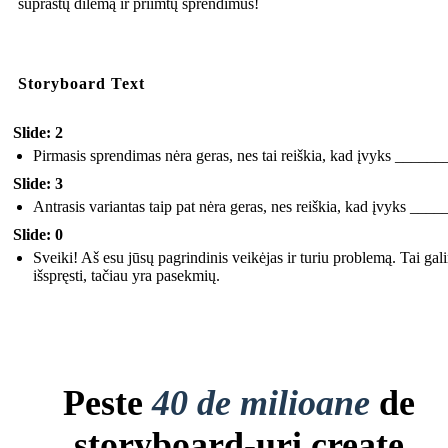
suprastų dilemą ir priimtų sprendimus!
Storyboard Text
Slide: 2
Pirmasis sprendimas nėra geras, nes tai reiškia, kad įvyks ______
Slide: 3
Antrasis variantas taip pat nėra geras, nes reiškia, kad įvyks ___
Slide: 0
Sveiki! Aš esu jūsų pagrindinis veikėjas ir turiu problemą. Tai gal
išspręsti, tačiau yra pasekmių.
Peste
40 de milioane
de
storyboard-uri create