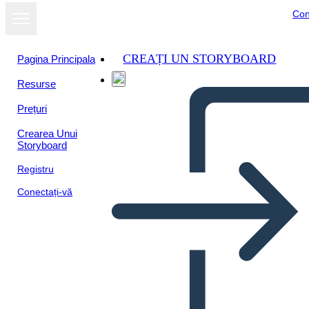
Con
CREAȚI UN STORYBOARD
Pagina Principala
Resurse
Prețuri
Crearea Unui
Storyboard
Registru
Conectați-vă
Șablon cu mai Multe
Evenimente