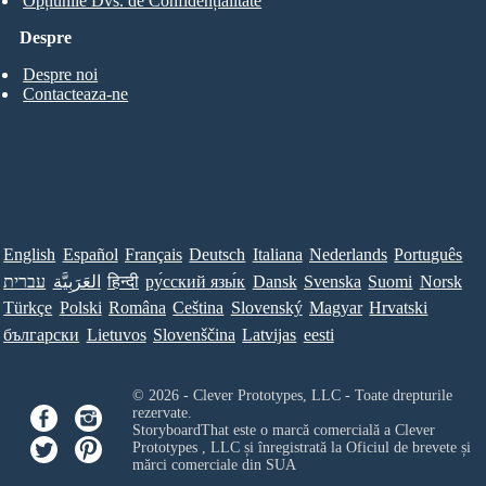
Opțiunile Dvs. de Confidențialitate
Despre
Despre noi
Contacteaza-ne
English
Español
Français
Deutsch
Italiana
Nederlands
Português
עברית
العَرَبِيَّة
हिन्दी
ру́сский язы́к
Dansk
Svenska
Suomi
Norsk
Türkçe
Polski
Româna
Ceština
Slovenský
Magyar
Hrvatski
български
Lietuvos
Slovenščina
Latvijas
eesti
© 2026 - Clever Prototypes, LLC - Toate drepturile
rezervate.
StoryboardThat este o marcă comercială a
Clever
Prototypes , LLC
și înregistrată la Oficiul de brevete și
mărci comerciale din SUA