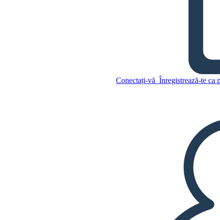
Ada Blackjack, Inupiat,
Supraviețuitor
Conectați-vă
Înregistrează-te ca 
Copiați acest Storyboard
CREAȚI UN STORYBOARD
REDAȚI PREZENTAREA DE DIAPOZITIVE
CITESTE-MI