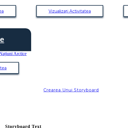
tea
Vizualizați Activitatea
ie
atea
Crearea Unui Storyboard
Storyboard Text