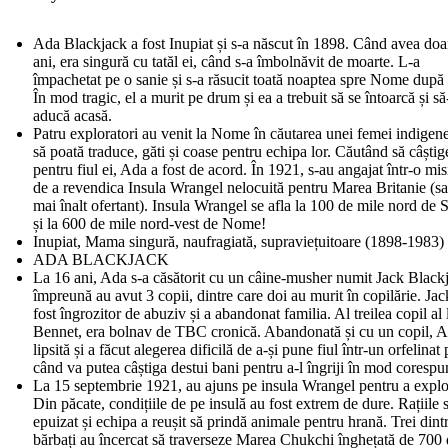
Ada Blackjack a fost Inupiat și s-a născut în 1898. Când avea doa
ani, era singură cu tatăl ei, când s-a îmbolnăvit de moarte. L-a
împachetat pe o sanie și s-a răsucit toată noaptea spre Nome după 
În mod tragic, el a murit pe drum și ea a trebuit să se întoarcă și să
aducă acasă.
Patru exploratori au venit la Nome în căutarea unei femei indigen
să poată traduce, găti și coase pentru echipa lor. Căutând să câștig
pentru fiul ei, Ada a fost de acord. În 1921, s-au angajat într-o mi
de a revendica Insula Wrangel nelocuită pentru Marea Britanie (sa
mai înalt ofertant). Insula Wrangel se afla la 100 de mile nord de S
și la 600 de mile nord-vest de Nome!
Inupiat, Mama singură, naufragiată, supraviețuitoare (1898-1983)
ADA BLACKJACK
La 16 ani, Ada s-a căsătorit cu un câine-musher numit Jack Blackj
împreună au avut 3 copii, dintre care doi au murit în copilărie. Jac
fost îngrozitor de abuziv și a abandonat familia. Al treilea copil al l
Bennet, era bolnav de TBC cronică. Abandonată și cu un copil, A
lipsită și a făcut alegerea dificilă de a-și pune fiul într-un orfelinat
când va putea câștiga destui bani pentru a-l îngriji în mod corespu
La 15 septembrie 1921, au ajuns pe insula Wrangel pentru a explo
Din păcate, condițiile de pe insulă au fost extrem de dure. Rațiile 
epuizat și echipa a reușit să prindă animale pentru hrană. Trei dint
bărbați au încercat să traverseze Marea Chukchi înghețată de 700