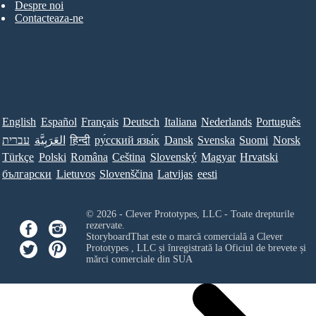
Despre noi
Contacteaza-ne
English
Español
Français
Deutsch
Italiana
Nederlands
Português
עברית
العَرَبِيَّة
हिन्दी
ру́сский язы́к
Dansk
Svenska
Suomi
Norsk
Türkçe
Polski
Româna
Ceština
Slovenský
Magyar
Hrvatski
български
Lietuvos
Slovenščina
Latvijas
eesti
© 2026 - Clever Prototypes, LLC - Toate drepturile
rezervate.
StoryboardThat este o marcă comercială a
Clever
Prototypes , LLC
și înregistrată la Oficiul de brevete și
mărci comerciale din SUA