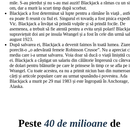
mile. S-au pierdut și nu s-au mai auzit! Blackjack a rămas cu un s
om, dar a murit la scurt timp după scorbut.
Blackjack a fost determinat să lupte pentru a rămâne în viață , astfe
ea poate fi reunit cu fiul ei. Singurul ei tovarăș a fost pisica expediț
Vic. Blackjack a învățat să prindă vulpile și să prindă focile. De
asemenea, a trebuit să fie atentă pentru a evita urșii polari! Blackj
supraviețuit doi ani pe insula Wrangel și a fost în cele din urmă sal
august 1923.
După salvarea ei, Blackjack a devenit faimos în toată lumea. Ziare
poreclit-o „o adevărată femeie Robinson Crusoe”. Nu a apreciat c
media care i-a urmat salvarea. Voia doar să ducă o viață liniștită cu
ei. Blackjack a câștigat un salariu din călătorie împreună cu câteva
de dolari pentru blănurile pe care le prinsese în timp ce se afla pe 
Wrangel. Cu toate acestea, ea nu a primit niciun ban din numeroas
cărți și articole populare care au urmat spunându-i povestea. Ada
Blackjack a murit pe 29 mai 1983 și este îngropată în Anchorage,
Alaska.
Peste
40 de milioane
de