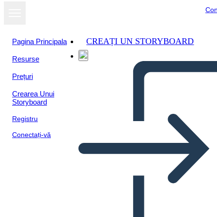
Con
CREAȚI UN STORYBOARD
Pagina Principala
Resurse
Prețuri
Crearea Unui
Storyboard
Registru
Conectați-vă
Femeile în Războiul