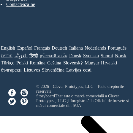
Contacteaza-ne
English
Español
Français
Deutsch
Italiana
Nederlands
Português
עברית
العَرَبِيَّة
हिन्दी
ру́сский язы́к
Dansk
Svenska
Suomi
Norsk
Türkçe
Polski
Româna
Ceština
Slovenský
Magyar
Hrvatski
български
Lietuvos
Slovenščina
Latvijas
eesti
© 2026 - Clever Prototypes, LLC - Toate drepturile
rezervate.
StoryboardThat este o marcă comercială a
Clever
Prototypes , LLC
și înregistrată la Oficiul de brevete și
mărci comerciale din SUA