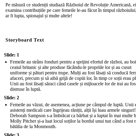
Pe măsură ce studenții studiază Războiul de Revoluție Americană, ei
examina contribuțiile pe care femeile le-au făcut în timpul războiulu
ar fi lupta, spionajul și multe altele!
Storyboard Text
Slide: 1
Femeile au strâns fonduri pentru a sprijini efortul de război, au boi
ceaiul britanic și alte produse făcându-le propriile lor și au cusut
uniforme și pături pentru trupe. Mulți au fost lăsați să conducă fe
afaceri, precum și să aibă grijă de copiii lor, în timp ce soții erau pl
Unii au fost lăsați săraci când casele și mijloacele lor de trai au fos
distruse în luptă.
Slide: 2
Femeile au văzut, de asemenea, acțiune pe câmpul de luptă. Unii 
asistenți medicali care îngrijeau răniții, alții își luau armele singuri!
Deborah Sampson s-a îmbrăcat ca bărbat și a luptat în mai multe bă
Molly Pitcher și-a luat locul soților la bordul unui tun când a fost r
bătălia de la Monmouth.
Slide: 3