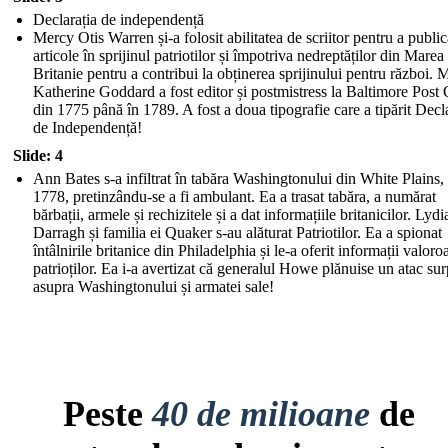
Declarația de independență
Mercy Otis Warren și-a folosit abilitatea de scriitor pentru a public
articole în sprijinul patriotilor și împotriva nedreptăților din Marea
Britanie pentru a contribui la obținerea sprijinului pentru război. 
Katherine Goddard a fost editor și postmistress la Baltimore Post 
din 1775 până în 1789. A fost a doua tipografie care a tipărit Decl
de Independență!
Slide: 4
Ann Bates s-a infiltrat în tabăra Washingtonului din White Plains,
1778, pretinzându-se a fi ambulant. Ea a trasat tabăra, a numărat
bărbații, armele și rechizitele și a dat informațiile britanicilor. Lydi
Darragh și familia ei Quaker s-au alăturat Patriotilor. Ea a spionat
întâlnirile britanice din Philadelphia și le-a oferit informații valoro
patrioților. Ea i-a avertizat că generalul Howe plănuise un atac sur
asupra Washingtonului și armatei sale!
Peste
40 de milioane
de