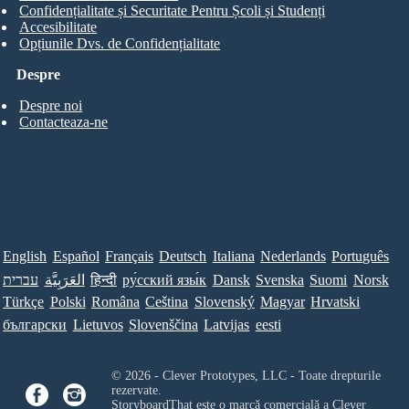
Confidențialitate și Securitate Pentru Școli și Studenți
Accesibilitate
Opțiunile Dvs. de Confidențialitate
Despre
Despre noi
Contacteaza-ne
English
Español
Français
Deutsch
Italiana
Nederlands
Português
עברית
العَرَبِيَّة
हिन्दी
ру́сский язы́к
Dansk
Svenska
Suomi
Norsk
Türkçe
Polski
Româna
Ceština
Slovenský
Magyar
Hrvatski
български
Lietuvos
Slovenščina
Latvijas
eesti
© 2026 - Clever Prototypes, LLC - Toate drepturile
rezervate.
StoryboardThat este o marcă comercială a
Clever