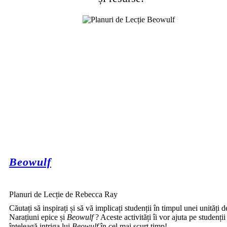
Beowulf
Planuri de Lecție de Rebecca Ray
Căutați să inspirați și să vă implicați studenții în timpul unei unități 
Narațiuni epice și
Beowulf
? Aceste activități îi vor ajuta pe studenții
înțeleagă intriga lui
Beowulf
în cel mai scurt timp!