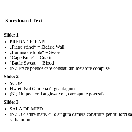
Storyboard Text
Slide: 1
PREDA CIORAPI
„Piatra stânci“ = Zidărie Wall
„Lumina de luptă“ = Sword
"Cage Bone" = Coaste
"Battle Sweat" = Blood
(N.) Fraze poetice care constau din metafore compuse
Slide: 2
SCOP
Hwæt! Noi Gardena în geardagum ...
(N.) Un poet oral anglo-saxon, care spune poveștile
Slide: 3
SALA DE MIED
(N.) O clădire mare, cu o singură cameră construită pentru lorzi să
sărbători în