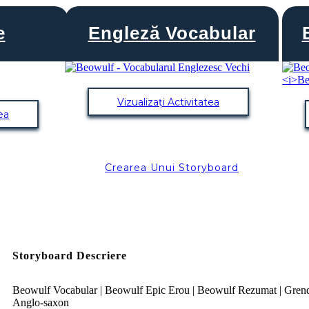
e
Engleză Vocabular
Vizualizați Activitatea
tea
Crearea Unui Storyboard
Storyboard Descriere
Beowulf Vocabular | Beowulf Epic Erou | Beowulf Rezumat | Grend
Anglo-saxon