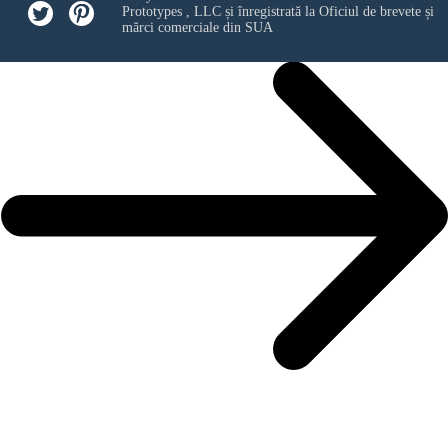
Prototypes , LLC
și înregistrată la Oficiul de brevete și
mărci comerciale din SUA