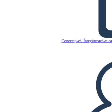
Beowulf Vocabular
Copiați acest Storyboard
CREAȚI UN STORYBOARD
Conectați-vă
Înregistrează-te c
Copiați acest Storyboard
CREAȚI UN STORYBOARD
REDAȚI PREZENTAREA DE
DIAPOZITIVE
CITESTE-MI