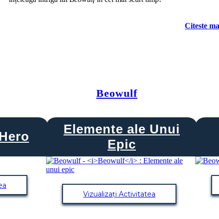
Citeste ma
Beowulf
Elemente ale Unui
 Hero
Epic
tea
Vizualizați Activitatea