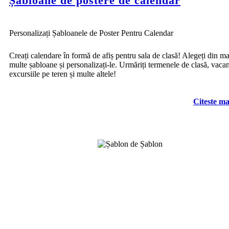
Șabloane de postere de calendar
Personalizați Șabloanele de Poster Pentru Calendar
Creați calendare în formă de afiș pentru sala de clasă! Alegeți din ma
multe șabloane și personalizați-le. Urmăriți termenele de clasă, vacan
excursiile pe teren și multe altele!
Citeste ma