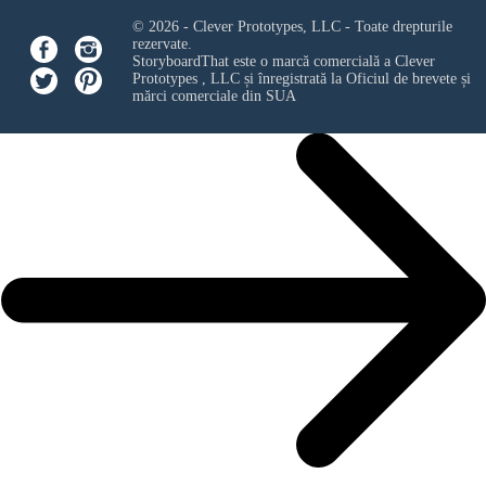
© 2026 - Clever Prototypes, LLC - Toate drepturile
rezervate.
StoryboardThat este o marcă comercială a
Clever
Prototypes , LLC
și înregistrată la Oficiul de brevete și
mărci comerciale din SUA