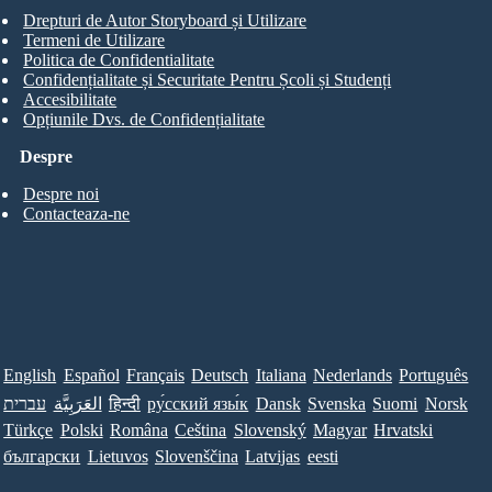
Drepturi de Autor Storyboard și Utilizare
Termeni de Utilizare
Politica de Confidentialitate
Confidențialitate și Securitate Pentru Școli și Studenți
Accesibilitate
Opțiunile Dvs. de Confidențialitate
Despre
Despre noi
Contacteaza-ne
English
Español
Français
Deutsch
Italiana
Nederlands
Português
עברית
العَرَبِيَّة
हिन्दी
ру́сский язы́к
Dansk
Svenska
Suomi
Norsk
Türkçe
Polski
Româna
Ceština
Slovenský
Magyar
Hrvatski
български
Lietuvos
Slovenščina
Latvijas
eesti