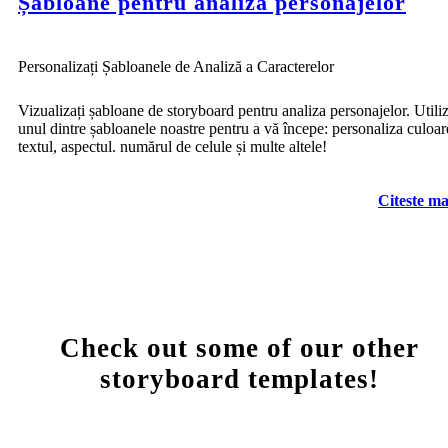
Șabloane pentru analiza personajelor
Personalizați Șabloanele de Analiză a Caracterelor
Vizualizați șabloane de storyboard pentru analiza personajelor. Utiliz
unul dintre șabloanele noastre pentru a vă începe: personaliza culoar
textul, aspectul. numărul de celule și multe altele!
Citeste ma
Check out some of our other
storyboard templates!