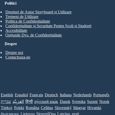
Politici
Drepturi de Autor Storyboard și Utilizare
Termeni de Utilizare
Politica de Confidentialitate
Confidențialitate și Securitate Pentru Școli și Studenți
Accesibilitate
Opțiunile Dvs. de Confidențialitate
Despre
Despre noi
Contacteaza-ne
English
Español
Français
Deutsch
Italiana
Nederlands
Português
עברית
العَرَبِيَّة
हिन्दी
ру́сский язы́к
Dansk
Svenska
Suomi
Norsk
Türkçe
Polski
Româna
Ceština
Slovenský
Magyar
Hrvatski
български
Lietuvos
Slovenščina
Latvijas
eesti