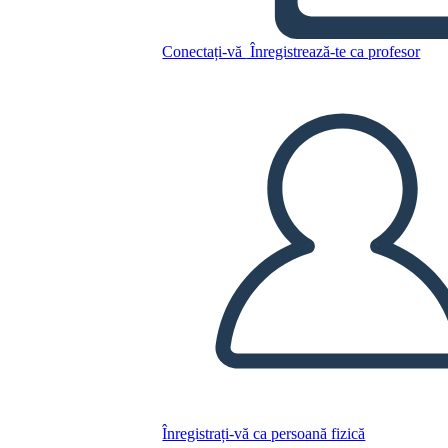
Conectați-vă
Înregistrează-te ca profesor
Caracter Hartă Șablon
Copiați acest Storyboard
CREAȚI UN STORYBOARD
REDAȚI PREZENTAREA DE DIAPOZITIVE
CITESTE-MI
Înregistrați-vă ca persoană fizică