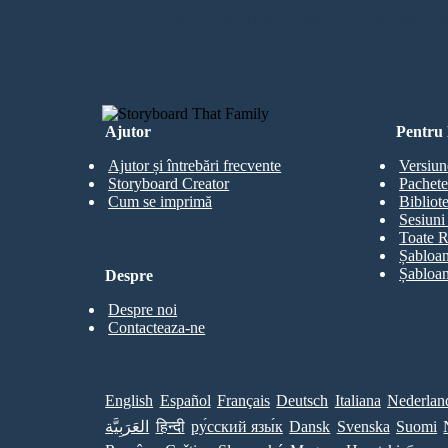
CREEZ PRIMUL MEU STORYBOA
Ajutor
Pentru 
Ajutor și întrebări frecvente
Versiun
Storyboard Creator
Pachete
Cum se imprimă
Bibliot
Sesiuni 
Toate R
Șabloan
Șabloan
Despre
Despre noi
Contacteaza-ne
English
Español
Français
Deutsch
Italiana
Nederlan
العَرَبِيَّة
हिन्दी
ру́сский язы́к
Dansk
Svenska
Suomi