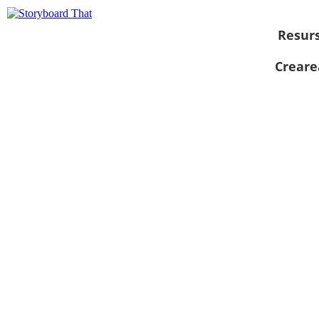
Resur
Creare
Vizualizați ca
prezentare de
diapozitive