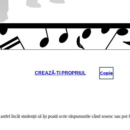
CREAZĂ-ȚI PROPRIUL
Copie
astfel încât studenții să își poată scrie răspunsurile când sosesc sau pot