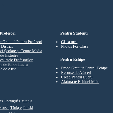
RD
Profesori
Pentru Studenti
e Gratuită Pentru Profesori
Clasa mea
 District
Photos For Class
eci Școlare și Centre Media
de Instruire
Pentru Echipe
esursele Profesorilor
e de foi de Lucru
Probă Gratuită Pentru Echipe
e de Afișe
Resurse de Afaceri
Creați Pentru Lucru
Alatura-te Echipei Mele
ds
Português
עברית
Norsk
Türkçe
Polski