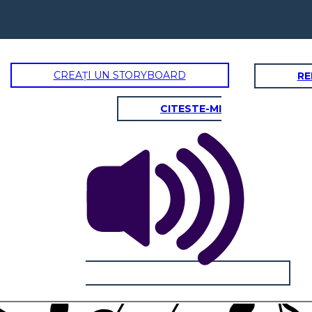
CREAȚI UN STORYBOARD
RE
CITESTE-MI