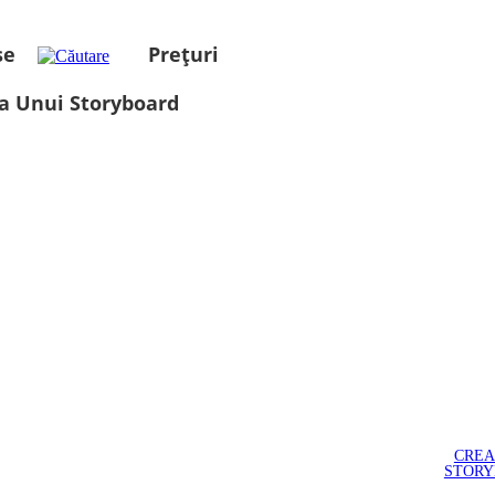
se
Prețuri
a Unui Storyboard
CREA
STOR