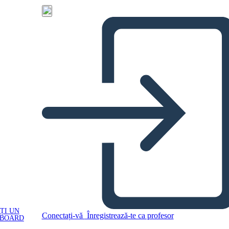
ȚI UN
Conectați-vă
Înregistrează-te ca profesor
YBOARD