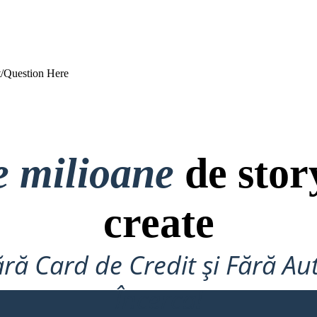
t/Question Here
e milioane
de stor
create
ră Card de Credit și Fără Au
Încerca!