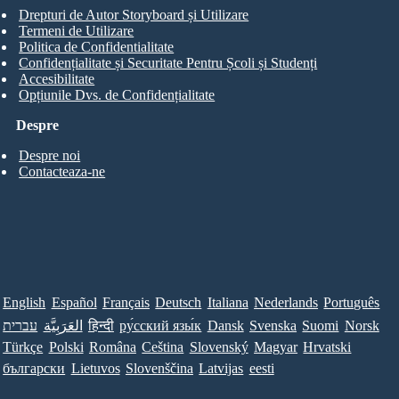
Drepturi de Autor Storyboard și Utilizare
Termeni de Utilizare
Politica de Confidentialitate
Confidențialitate și Securitate Pentru Școli și Studenți
Accesibilitate
Opțiunile Dvs. de Confidențialitate
Despre
Despre noi
Contacteaza-ne
English
Español
Français
Deutsch
Italiana
Nederlands
Português
עברית
العَرَبِيَّة
हिन्दी
ру́сский язы́к
Dansk
Svenska
Suomi
Norsk
Türkçe
Polski
Româna
Ceština
Slovenský
Magyar
Hrvatski
български
Lietuvos
Slovenščina
Latvijas
eesti