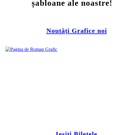
șabloane ale noastre!
Noutăți Grafice noi
Ieșiți Biletele