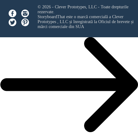
© 2026 - Clever Prototypes, LLC - Toate drepturile
rezervate.
StoryboardThat este o marcă comercială a
Clever
Prototypes , LLC
și înregistrată la Oficiul de brevete și
mărci comerciale din SUA