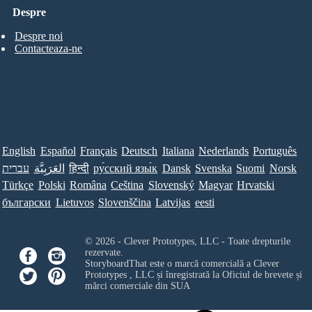
Despre
Despre noi
Contacteaza-ne
English
Español
Français
Deutsch
Italiana
Nederlands
Português
עברית
العَرَبِيَّة
हिन्दी
ру́сский язы́к
Dansk
Svenska
Suomi
Norsk
Türkçe
Polski
Româna
Ceština
Slovenský
Magyar
Hrvatski
български
Lietuvos
Slovenščina
Latvijas
eesti
© 2026 - Clever Prototypes, LLC - Toate drepturile
rezervate.
StoryboardThat este o marcă comercială a
Clever
Prototypes , LLC
și înregistrată la Oficiul de brevete și
mărci comerciale din SUA