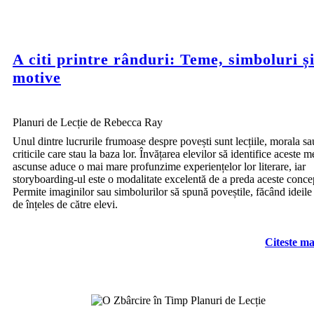
A citi printre rânduri: Teme, simboluri ș
motive
Planuri de Lecție de Rebecca Ray
Unul dintre lucrurile frumoase despre povești sunt lecțiile, morala sa
criticile care stau la baza lor. Învățarea elevilor să identifice aceste m
ascunse aduce o mai mare profunzime experiențelor lor literare, iar
storyboarding-ul este o modalitate excelentă de a preda aceste conce
Permite imaginilor sau simbolurilor să spună poveștile, făcând ideile
de înțeles de către elevi.
Citeste ma