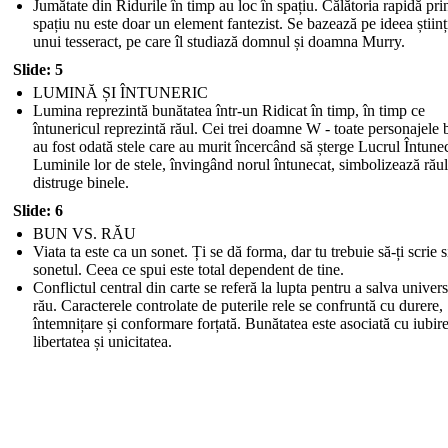
Jumătate din Ridurile în timp au loc în spațiu. Călătoria rapidă pri
spațiu nu este doar un element fantezist. Se bazează pe ideea științ
unui tesseract, pe care îl studiază domnul și doamna Murry.
Slide: 5
LUMINĂ ȘI ÎNTUNERIC
Lumina reprezintă bunătatea într-un Ridicat în timp, în timp ce
întunericul reprezintă răul. Cei trei doamne W - toate personajele 
au fost odată stele care au murit încercând să șterge Lucrul Întunec
Luminile lor de stele, învingând norul întunecat, simbolizează răul
distruge binele.
Slide: 6
BUN VS. RĂU
Viata ta este ca un sonet. Ți se dă forma, dar tu trebuie să-ți scrie 
sonetul. Ceea ce spui este total dependent de tine.
Conflictul central din carte se referă la lupta pentru a salva univer
rău. Caracterele controlate de puterile rele se confruntă cu durere,
întemnițare și conformare forțată. Bunătatea este asociată cu iubire
libertatea și unicitatea.