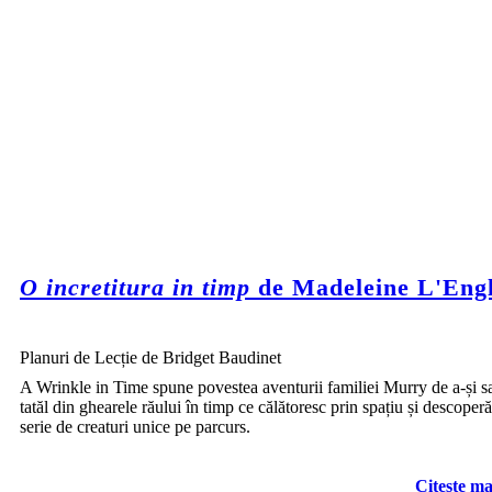
O incretitura in timp
de Madeleine L'Eng
Planuri de Lecție de Bridget Baudinet
A Wrinkle in Time spune povestea aventurii familiei Murry de a-și s
tatăl din ghearele răului în timp ce călătoresc prin spațiu și descoper
serie de creaturi unice pe parcurs.
Citeste ma