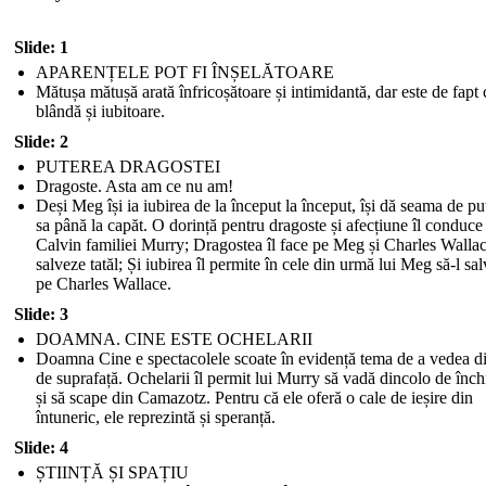
Slide: 1
APARENȚELE POT FI ÎNȘELĂTOARE
Mătușa mătușă arată înfricoșătoare și intimidantă, dar este de fapt 
blândă și iubitoare.
Slide: 2
PUTEREA DRAGOSTEI
Dragoste. Asta am ce nu am!
Deși Meg își ia iubirea de la început la început, își dă seama de pu
sa până la capăt. O dorință pentru dragoste și afecțiune îl conduce
Calvin familiei Murry; Dragostea îl face pe Meg și Charles Wallac
salveze tatăl; Și iubirea îl permite în cele din urmă lui Meg să-l sa
pe Charles Wallace.
Slide: 3
DOAMNA. CINE ESTE OCHELARII
Doamna Cine e spectacolele scoate în evidență tema de a vedea d
de suprafață. Ochelarii îl permit lui Murry să vadă dincolo de înch
și să scape din Camazotz. Pentru că ele oferă o cale de ieșire din
întuneric, ele reprezintă și speranță.
Slide: 4
ȘTIINȚĂ ȘI SPAȚIU