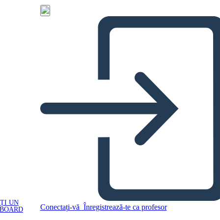
ȚI UN
Conectați-vă
Înregistrează-te ca profesor
YBOARD