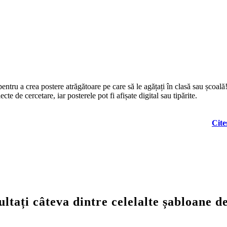
pentru a crea postere atrăgătoare pe care să le agățați în clasă sau școală
te de cercetare, iar posterele pot fi afișate digital sau tipărite.
Cite
ltați câteva dintre celelalte șabloane de