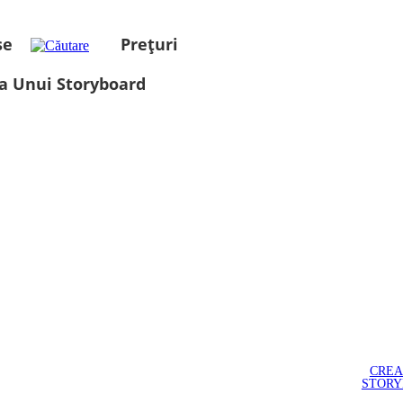
se
Prețuri
a Unui Storyboard
CREA
STOR