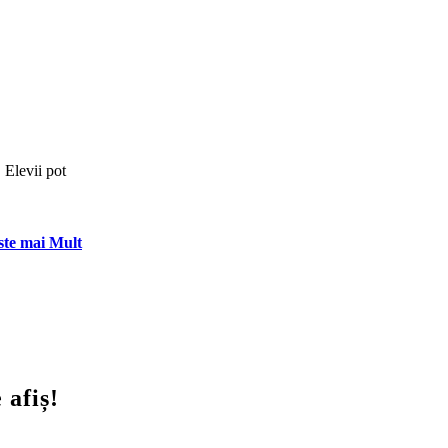
! Elevii pot
ste mai Mult
 afiș!