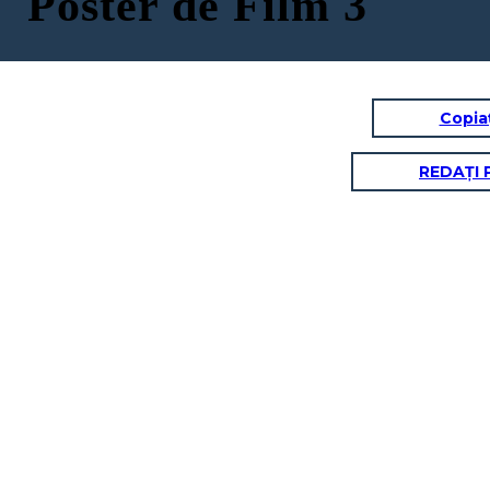
Poster de Film 3
Copia
REDAȚI 