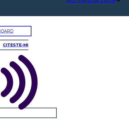
Vezi Planul de Lecție
BOARD
CITESTE-MI