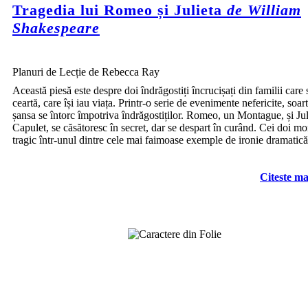
Tragedia lui Romeo și Julieta
de William
Shakespeare
Planuri de Lecție de Rebecca Ray
Această piesă este despre doi îndrăgostiți încrucișați din familii care 
ceartă, care își iau viața. Printr-o serie de evenimente nefericite, soart
șansa se întorc împotriva îndrăgostiților. Romeo, un Montague, și Jul
Capulet, se căsătoresc în secret, dar se despart în curând. Cei doi mo
tragic într-unul dintre cele mai faimoase exemple de ironie dramatică
Citeste ma