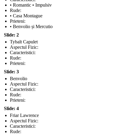
• Romantic • Impulsiv
Rude:
• Casa Montague
Prieteni:
• Benvolio și Mercutio
Slide: 2
Tybalt Capulet
Aspectul Fizic:
Caracteristici:
Rude:
Prieteni:
Slide: 3
Benvolio
Aspectul Fizic:
Caracteristici:
Rude:
Prieteni:
Slide: 4
Friar Lawrence
Aspectul Fizic:
Caracteristici:
Rude: