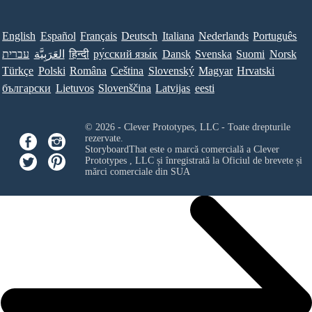
English
Español
Français
Deutsch
Italiana
Nederlands
Português
עברית
العَرَبِيَّة
हिन्दी
ру́сский язы́к
Dansk
Svenska
Suomi
Norsk
Türkçe
Polski
Româna
Ceština
Slovenský
Magyar
Hrvatski
български
Lietuvos
Slovenščina
Latvijas
eesti
© 2026 - Clever Prototypes, LLC - Toate drepturile
rezervate.
StoryboardThat este o marcă comercială a
Clever
Prototypes , LLC
și înregistrată la Oficiul de brevete și
mărci comerciale din SUA