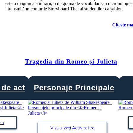
este o diagramă a intrării, o diagramă de vocabular sau o cronologie -
l transmită în conturile Storyboard That al studenților ca șablon.
Citeste ma
Tragedia din Romeo și Julieta
 de act
Personaje Principale
tea
Vizualizați Activitatea