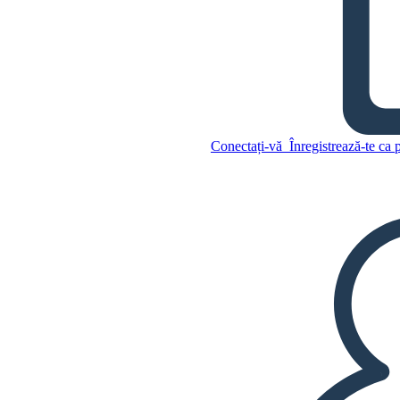
Conectați-vă
Înregistrează-te ca 
Romeo și Julieta Caracter
Hartă
Copiați acest Storyboard
CREAȚI UN STORYBOARD
Copiați acest Storyboard