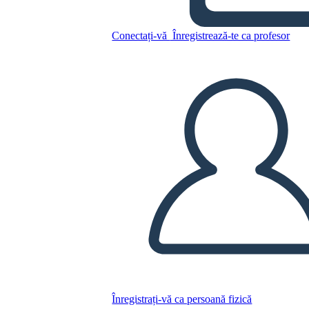
Conectați-vă
Înregistrează-te ca profesor
Sequencing Timeline
Template
Copiați acest Storyboard
CREAȚI UN STORYBOARD
REDAȚI PREZENTAREA DE DIAPOZITIVE
CITESTE-MI
Înregistrați-vă ca persoană fizică