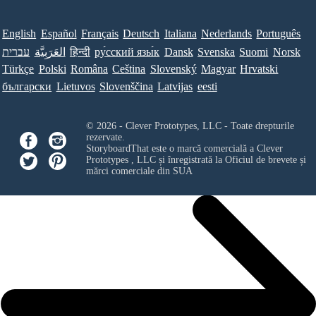
English
Español
Français
Deutsch
Italiana
Nederlands
Português
עברית
العَرَبِيَّة
हिन्दी
ру́сский язы́к
Dansk
Svenska
Suomi
Norsk
Türkçe
Polski
Româna
Ceština
Slovenský
Magyar
Hrvatski
български
Lietuvos
Slovenščina
Latvijas
eesti
© 2026 - Clever Prototypes, LLC - Toate drepturile
rezervate.
StoryboardThat este o marcă comercială a
Clever
Prototypes , LLC
și înregistrată la Oficiul de brevete și
mărci comerciale din SUA