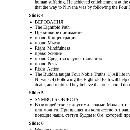
провинции Лумбини бли
Средст
human suffering. He achieved enlightenment at the 
,
Древней Индии, совре
Во всем мире
но м
ainly в Восточной
сущест
that the way to Nirvana was by following the Four 
-
ни
и Юго
Восточной Азии
The Buddha taught Four Noble Truths: 
Slide: 4
Selfish desires are a cause of sufferin
Буддисты составляют около 7% населения мира.
by giving up selfish desires and reach 
Люди практикуют буддизм во всем мире, но
Path will help one t
ВЕРОВАНИЯ
Buddhists also believe in reincarnati
большинство из них находится в Восточной и Юго-
and go through cycles of birth, living, 
The Eightfold Path
Восточной Азии, в Китае, Непале, Индии, Шри-
one should do no harm t
Ланке, Мьянме, Камбодже, Лаосе, Таиланде, Корее и
Правильное понимание
Японии.
Взаимодействие с другими людьми
Мала - это четки, используемые в буддизме и других
право Концентрация
религиях. Молитвенные колеса содержат плотно
право Мысль
скрученный лист мантры или молитв. При вращении
Факты о 
количество отправленных молитв умножается. Другими
Right Mindfulness
священными объектами являются молитвенные
колокольчики, раковины, поющие чаши, статуи Будды и Ом,
право Усилие
который представляет высшую реальность, сознание или
Атман.
право Средства к существованию
Взаимодействие с другими людьми
право Речь
Молельные дома
Right Action
The Buddha taught Four Noble Truths: 1) All life invo
Nirvana; 4) Following the Eightfold Path will help o
death, and rebirth. They believe that one should do 
Slide: 5
SYMBOLS OBJECTS
Взаимодействие с другими людьми Мала - это 
НАСЕЛЕНИЕ
или молитв. При вращении количество отправ
поющие чаши, статуи Будды и Ом, который пре
Более 500
Slide: 6
подпис
Молельные дома