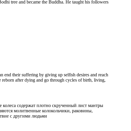
FOUNDERS
 Bodhi tree and became the Buddha. He taught his followers
an end their suffering by giving up selfish desires and reach
 reborn after dying and go through cycles of birth, living,
Siddhartha was a Hindu prince. Upon discovering sickness, old age, and
death outside the palace walls, he left his privileged life to meditate and
seek an answer to the root causes of human suffering. He achieved
enlightenment at the age of 35 after meditating for several days under
what is known as the Bodhi tree and became the Buddha. He taught his
followers that the way to Nirvana was by following the Four Noble Truths
and the Eightfold path.
е колеса содержат плотно скрученный лист мантры
Лет НАЧАЛОСЬ
яются молитвенные колокольчики, раковины,
ствие с другими людьми