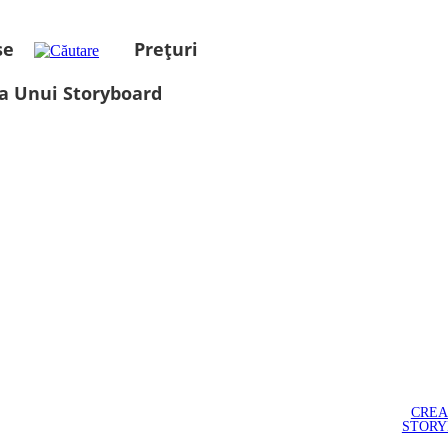
se
Prețuri
a Unui Storyboard
CREA
STOR