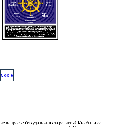
Right
право
Mindfulness
Речь
Right
право
право
Action
Усилие
Средства к
существова
нию
The Buddha taught Four Noble Truths: 1) All life involves suffering; 2)
Selfish desires are a cause of suffering; 3) People can end their suffering
by giving up selfish desires and reach Nirvana; 4) Following the Eightfold
Path will help one to reach Nirvana.
Buddhists also believe in reincarnation. People are reborn after dying
and go through cycles of birth, living, death, and rebirth. They believe that
one should do no harm to any living thing.
Copie
ие вопросы: Откуда возникла религия? Кто были ее