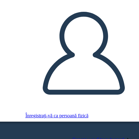
Înregistrați-vă ca persoană fizică