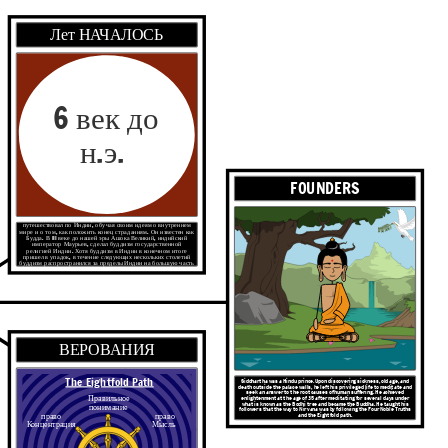
Лет НАЧАЛОСЬ
6 век до
н.э.
FOUNDERS
Сиддхартха Гаутама родился около 623 г. до н.э.. Он
путешествовал по Индии, обучая своим идеям о внутреннем
мире и о том, как положить конец страданиям. Он известен как
Будда. В III веке до нашей эры Ашока Великий, индийский
император Маурьев, сделал буддизм государственной
религией Индии. Хотя буддизм в Индии в конечном итоге
пришел в упадок, в течение следующих нескольких столетий
буддизм распространился за пределы Индии на большую часть
Восточной и Юго-Восточной Азии.
ВЕРОВАНИЯ
The Eightfold Path
Siddhartha was a Hindu prince. Upon discovering sickness, old age, and
death outside the palace walls, he left his privileged life to meditate and
seek an answer to the root causes of human suffering. He achieved
Правильное
enlightenment at the age of 35 after meditating for several days under
what is known as the Bodhi tree and became the Buddha. He taught his
понимание
followers that the way to Nirvana was by following the Four Noble Truths
право
право
and the Eightfold path.
Концентрация
Мысль