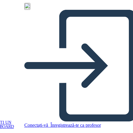
ȚI UN
Conectați-vă
Înregistrează-te ca profesor
YBOARD