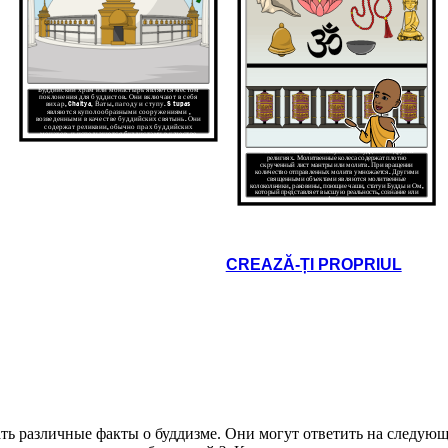
право
Речь
Right
во
Action
ва к
вова
Буддийский храм или монастырь является местом
поклонения для буддистов. Они включают
в
себя
ю
вихар, Chaitya, Ваты, пагоду и ступу.
S
tupas
являются
куполообразными сооружениями
,
1) All life involves suffering; 2)
возведенными
в
качестве буддийских святынь. Они
содержат
реликвии, обычно прах буддийских
g; 3) People can end their suffering
монахов, и используются буддистами в качестве
Nirvana; 4) Following the Eightfold
места для медитации.
o reach Nirvana.
Взаимодействие с другими людьми
on. People are reborn after dying
Мала - это четки, используемые в буддизме и других
религиях. Молитвенные колеса содержат плотно
death, and rebirth. They believe that
скрученный лист мантры или молитв. При вращении
iscovering sickness, old age, and
o any living thing.
DERS
количество отправленных молитв умножается. Другими
 his privileged life to meditate and
священными объектами являются молитвенные
of human suffering. He achieved
колокольчики, раковины, поющие чаши, статуи Будды и Ом,
meditating for several days under
который представляет высшую реальность, сознание или
became the Buddha. He taught his
Атман.
by following the Four Noble Truths
Взаимодействие с другими людьми
fold path.
ЧАЛОСЬ
CREAZĂ-ȚI PROPRIUL
к до
э.
ь различные факты о буддизме. Они могут ответить на следующ