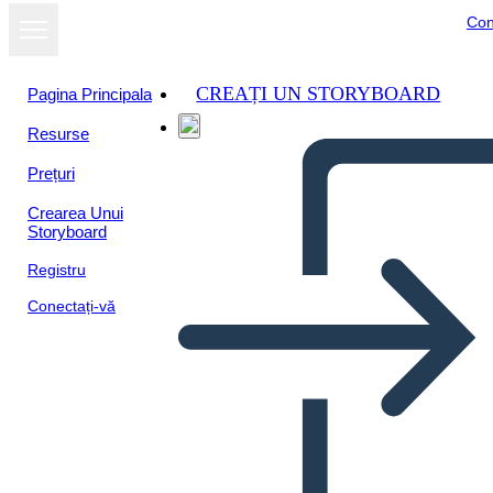
Con
CREAȚI UN STORYBOARD
Pagina Principala
Resurse
Vizualizați ca
Prețuri
prezentare de
diapozitive
Crearea Unui
Storyboard
Registru
Conectați-vă
Сотрудничество