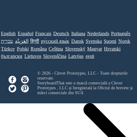
English
Español
Français
Deutsch
Italiana
Nederlands
Português
עברית
العَرَبِيَّة
हिन्दी
ру́сский язы́к
Dansk
Svenska
Suomi
Norsk
Türkçe
Polski
Româna
Ceština
Slovenský
Magyar
Hrvatski
български
Lietuvos
Slovenščina
Latvijas
eesti
© 2026 - Clever Prototypes, LLC - Toate drepturile
rezervate.
StoryboardThat este o marcă comercială a
Clever
Prototypes , LLC
și înregistrată la Oficiul de brevete și
mărci comerciale din SUA