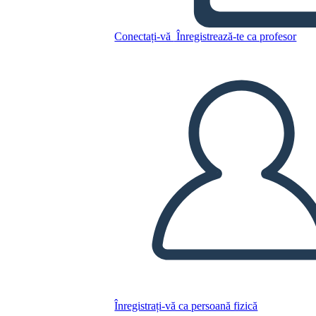
Conectați-vă
Înregistrează-te ca profesor
Copiați acest Storyboard
CREAȚI UN STORYBOARD
REDAȚI PREZENTAREA DE DIAPOZITIVE
CITESTE-MI
Înregistrați-vă ca persoană fizică