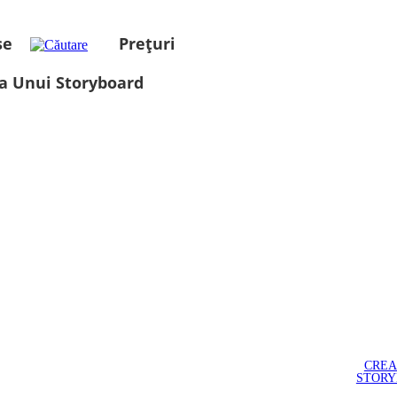
se
Prețuri
a Unui Storyboard
CREA
STOR