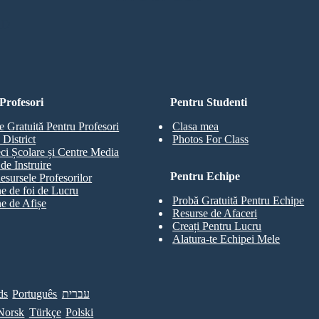
RD
Profesori
Pentru Studenti
e Gratuită Pentru Profesori
Clasa mea
 District
Photos For Class
eci Școlare și Centre Media
de Instruire
Pentru Echipe
esursele Profesorilor
e de foi de Lucru
Probă Gratuită Pentru Echipe
e de Afișe
Resurse de Afaceri
Creați Pentru Lucru
Alatura-te Echipei Mele
ds
Português
עברית
Norsk
Türkçe
Polski