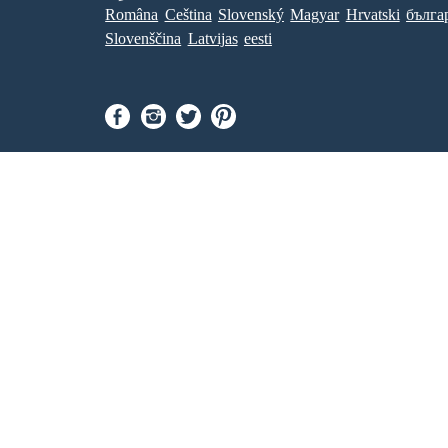
Româna
Ceština
Slovenský
Magyar
Hrvatski
бълга
Slovenščina
Latvijas
eesti