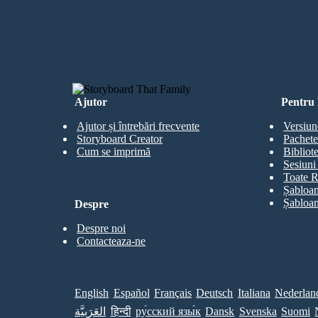
CREEZ PRIMUL MEU STORYBOA
Ajutor
Pentru 
Ajutor și întrebări frecvente
Versiun
Storyboard Creator
Pachete
Cum se imprimă
Bibliot
Sesiuni 
Toate R
Șabloan
Șabloan
Despre
Despre noi
Contacteaza-ne
English
Español
Français
Deutsch
Italiana
Nederlan
العَرَبِيَّة
हिन्दी
ру́сский язы́к
Dansk
Svenska
Suomi