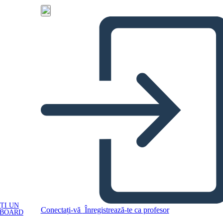
ȚI UN
Conectați-vă
Înregistrează-te ca profesor
YBOARD