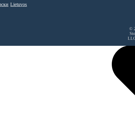
рски
Lietuvos
© 2
St
LL