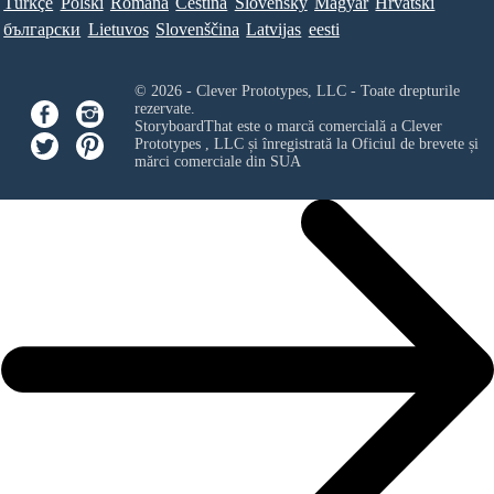
Türkçe
Polski
Româna
Ceština
Slovenský
Magyar
Hrvatski
български
Lietuvos
Slovenščina
Latvijas
eesti
© 2026 - Clever Prototypes, LLC - Toate drepturile
rezervate.
StoryboardThat este o marcă comercială a
Clever
Prototypes , LLC
și înregistrată la Oficiul de brevete și
mărci comerciale din SUA