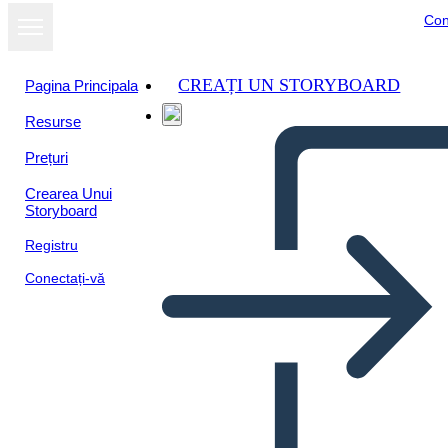
Con
CREAȚI UN STORYBOARD
Pagina Principala
Resurse
Vizualizați ca
Prețuri
prezentare de
diapozitive
Crearea Unui
Storyboard
Registru
Conectați-vă
Časová os Sociálnych Štúdií