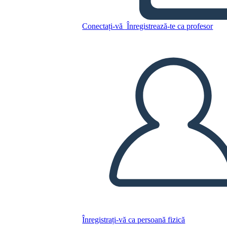
Štvorce Pracovného Listu
Conectați-vă
Înregistrează-te ca profesor
Copiați acest Storyboard
CREAȚI UN STORYBOARD
REDAȚI PREZENTAREA DE DIAPOZITIVE
CITESTE-MI
Înregistrați-vă ca persoană fizică