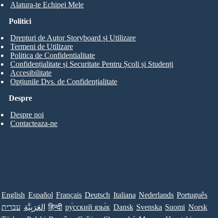
Alatura-te Echipei Mele
Politici
Drepturi de Autor Storyboard și Utilizare
Termeni de Utilizare
Politica de Confidentialitate
Confidențialitate și Securitate Pentru Școli și Studenți
Accesibilitate
Opțiunile Dvs. de Confidențialitate
Despre
Despre noi
Contacteaza-ne
English
Español
Français
Deutsch
Italiana
Nederlands
Português
עברית
العَرَبِيَّة
हिन्दी
ру́сский язы́к
Dansk
Svenska
Suomi
Norsk