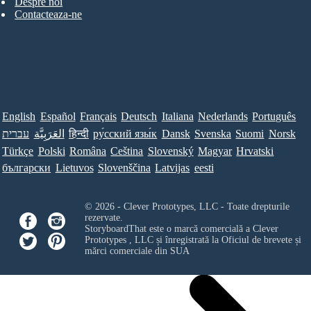
Despre noi
Contacteaza-ne
English
Español
Français
Deutsch
Italiana
Nederlands
Português
עברית
العَرَبِيَّة
हिन्दी
ру́сский язы́к
Dansk
Svenska
Suomi
Norsk
Türkçe
Polski
Româna
Ceština
Slovenský
Magyar
Hrvatski
български
Lietuvos
Slovenščina
Latvijas
eesti
© 2026 - Clever Prototypes, LLC - Toate drepturile
rezervate.
StoryboardThat este o marcă comercială a
Clever
Prototypes , LLC
și înregistrată la Oficiul de brevete și
mărci comerciale din SUA