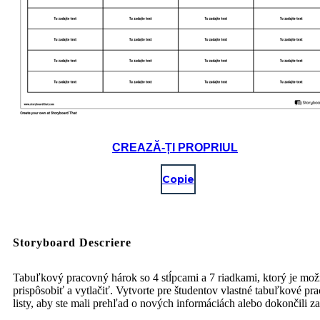
CREAZĂ-ȚI PROPRIUL
Copie
Storyboard Descriere
Tabuľkový pracovný hárok so 4 stĺpcami a 7 riadkami, ktorý je mo
prispôsobiť a vytlačiť. Vytvorte pre študentov vlastné tabuľkové pr
listy, aby ste mali prehľad o nových informáciách alebo dokončili z