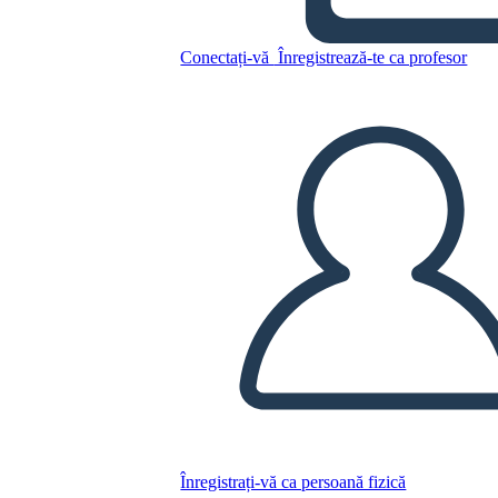
Tabuľka – 4 Stĺpce, 7
Riadkov
Conectați-vă
Înregistrează-te ca profesor
Copiați acest Storyboard
CREAȚI UN STORYBOARD
REDAȚI PREZENTAREA DE DIAPOZITIVE
CITESTE-MI
Înregistrați-vă ca persoană fizică