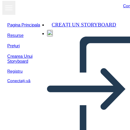
Con
CREAȚI UN STORYBOARD
Pagina Principala
Resurse
Vizualizați ca
Prețuri
prezentare de
diapozitive
Crearea Unui
Storyboard
Registru
Conectați-vă