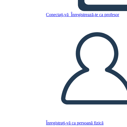
Copiați acest Storyboard
Conectați-vă
Înregistrează-te ca profesor
CREAȚI UN STORYBOARD
REDAȚI PREZENTAREA DE DIAPOZITIVE
CITESTE-MI
Înregistrați-vă ca persoană fizică