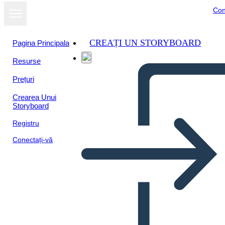
Con
CREAȚI UN STORYBOARD
Pagina Principala
Resurse
Prețuri
Crearea Unui
Storyboard
Registru
Conectați-vă
Cilji Info 2