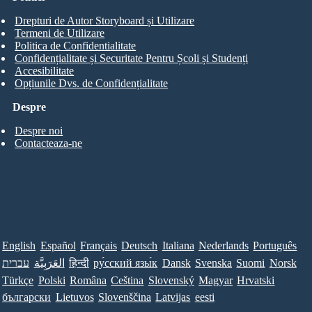
Drepturi de Autor Storyboard și Utilizare
Termeni de Utilizare
Politica de Confidentialitate
Confidențialitate și Securitate Pentru Școli și Studenți
Accesibilitate
Opțiunile Dvs. de Confidențialitate
Despre
Despre noi
Contacteaza-ne
English
Español
Français
Deutsch
Italiana
Nederlands
Português
עברית
العَرَبِيَّة
हिन्दी
ру́сский язы́к
Dansk
Svenska
Suomi
Norsk
Türkçe
Polski
Româna
Ceština
Slovenský
Magyar
Hrvatski
български
Lietuvos
Slovenščina
Latvijas
eesti