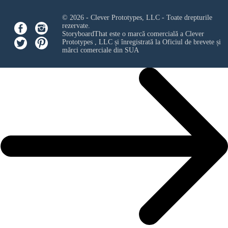
© 2026 - Clever Prototypes, LLC - Toate drepturile
rezervate.
StoryboardThat este o marcă comercială a
Clever
Prototypes , LLC
și înregistrată la Oficiul de brevete și
mărci comerciale din SUA