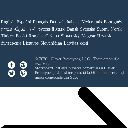
English
Español
Français
Deutsch
Italiana
Nederlands
Português
עברית
العَرَبِيَّة
हिन्दी
ру́сский язы́к
Dansk
Svenska
Suomi
Norsk
Türkçe
Polski
Româna
Ceština
Slovenský
Magyar
Hrvatski
български
Lietuvos
Slovenščina
Latvijas
eesti
© 2026 - Clever Prototypes, LLC - Toate drepturile
rezervate.
StoryboardThat este o marcă comercială a
Clever
Prototypes , LLC
și înregistrată la Oficiul de brevete și
mărci comerciale din SUA