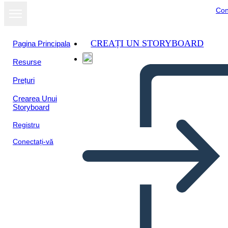
Con
CREAȚI UN STORYBOARD
Pagina Principala
Resurse
Vizualizați ca
Prețuri
prezentare de
diapozitive
Crearea Unui
Storyboard
Registru
Conectați-vă
Opombe v Treh Stolpcih Brez
Vrstic