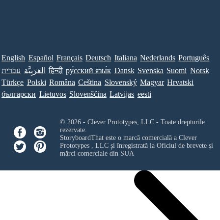
English
Español
Français
Deutsch
Italiana
Nederlands
Português
עברית
العَرَبِيَّة
हिन्दी
ру́сский язы́к
Dansk
Svenska
Suomi
Norsk
Türkçe
Polski
Româna
Ceština
Slovenský
Magyar
Hrvatski
български
Lietuvos
Slovenščina
Latvijas
eesti
© 2026 - Clever Prototypes, LLC - Toate drepturile
rezervate.
StoryboardThat este o marcă comercială a
Clever
Prototypes , LLC
și înregistrată la Oficiul de brevete și
mărci comerciale din SUA