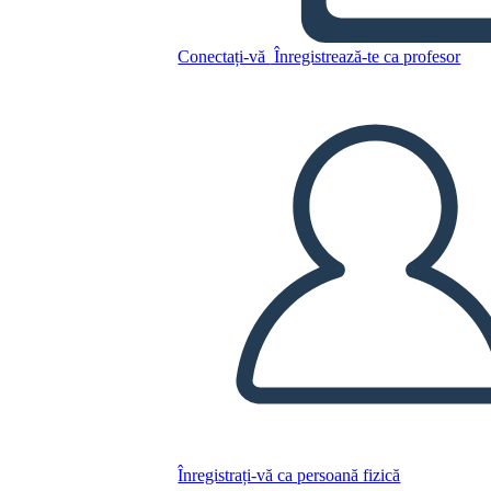
Conectați-vă
Înregistrează-te ca profesor
Copiați acest Storyboard
CREAȚI UN STORYBOARD
REDAȚI PREZENTAREA DE DIAPOZITIVE
CITESTE-MI
Înregistrați-vă ca persoană fizică