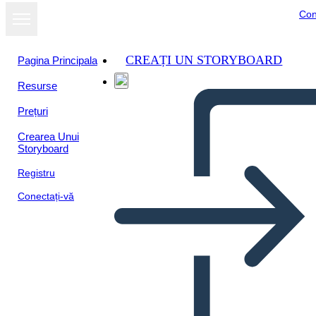
Con
CREAȚI UN STORYBOARD
Pagina Principala
Resurse
Vizualizați ca
Prețuri
prezentare de
diapozitive
Crearea Unui
Storyboard
Registru
Conectați-vă
Postavitev Grafične Novele 8