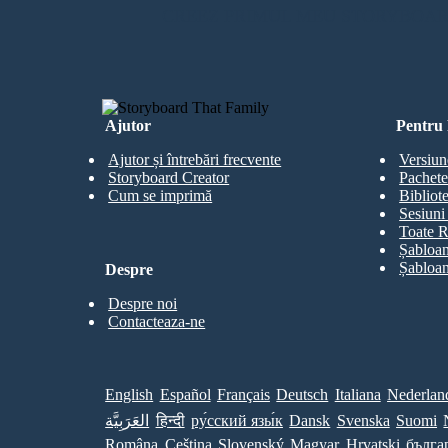
CREEZ PRIMUL MEU STORYBOA
Ajutor
Pentru 
Ajutor și întrebări frecvente
Versiun
Storyboard Creator
Pachete
Cum se imprimă
Bibliot
Sesiuni 
Toate R
Șabloan
Șabloan
Despre
Despre noi
Contacteaza-ne
English
Español
Français
Deutsch
Italiana
Nederlan
العَرَبِيَّة
हिन्दी
ру́сский язы́к
Dansk
Svenska
Suomi
Româna
Ceština
Slovenský
Magyar
Hrvatski
бълга