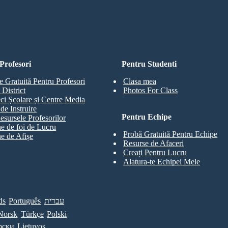
RD
Profesori
Pentru Studenti
e Gratuită Pentru Profesori
Clasa mea
 District
Photos For Class
eci Școlare și Centre Media
de Instruire
Pentru Echipe
esursele Profesorilor
e de foi de Lucru
Probă Gratuită Pentru Echipe
e de Afișe
Resurse de Afaceri
Creați Pentru Lucru
Alatura-te Echipei Mele
ds
Português
עברית
Norsk
Türkçe
Polski
рски
Lietuvos