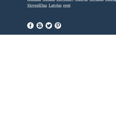
Slovenščina
Latvijas
eesti