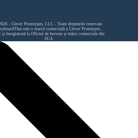
026 - Clever Prototypes, LLC - Toate drepturile rezervate.
oryboardThat este o marcă comercială a
Clever Prototypes ,
C
și înregistrată la Oficiul de brevete și mărci comerciale din
SUA