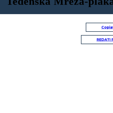
Tedenska Mreža-plak
Copia
REDAȚI 