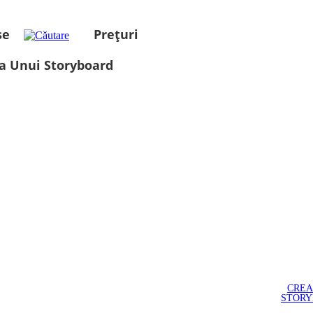
se
Prețuri
a Unui Storyboard
CREA
STOR