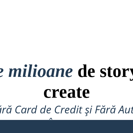
e milioane
de stor
create
ră Card de Credit și Fără Au
Încerca!