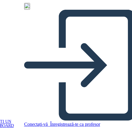
ȚI UN
Conectați-vă
Înregistrează-te ca profesor
YBOARD