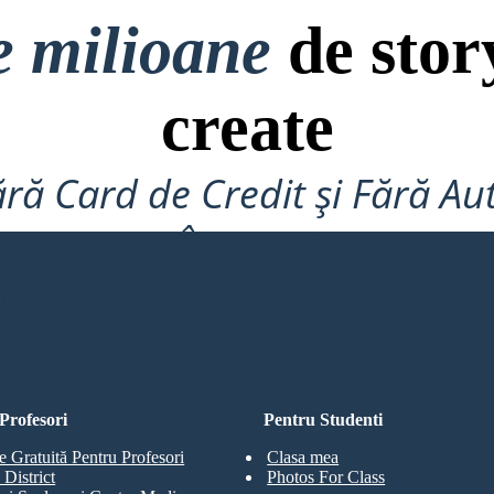
e milioane
de stor
create
ră Card de Credit și Fără Au
Încerca!
RD
Profesori
Pentru Studenti
e Gratuită Pentru Profesori
Clasa mea
 District
Photos For Class