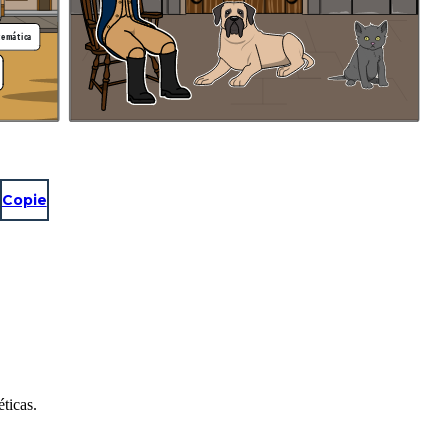
temática
Copie
ticas.