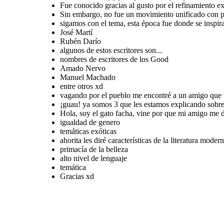
Fue conocido gracias al gusto por el refinamiento e
Sin embargo, no fue un movimiento unificado con 
sigamos con el tema, esta época fue donde se inspir
José Martí
Rubén Darío
Gracias xd
algunos de estos escritores son...
nombres de escritores de los Good
Amado Nervo
Manuel Machado
entre otros xd
vagando por el pueblo me encontré a un amigo que t
¡guau! ya somos 3 que les estamos explicando sobre 
Hola, soy el gato facha, vine por que mi amigo me d
igualdad de genero
temáticas exóticas
ahorita les diré características de la literatura moder
primacía de la belleza
alto nivel de lenguaje
temática
Gracias xd