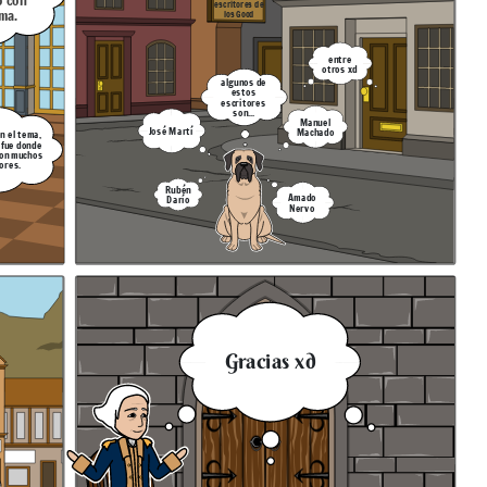
o con
escritores de
ma.
los
Good
entre
otros xd
algunos de
estos
escritores
son...
Manuel
José Martí
Machado
n el tema,
 fue donde
ron muchos
ores.
Rubén
Amado
Darío
Nervo
Gracias xd