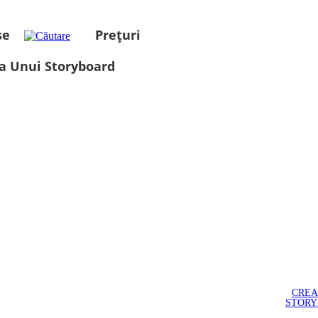
se
Prețuri
a Unui Storyboard
CREA
STOR