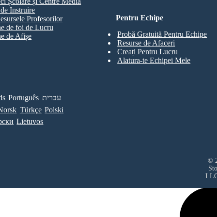
eci Școlare și Centre Media
de Instruire
Pentru Echipe
esursele Profesorilor
e de foi de Lucru
Probă Gratuită Pentru Echipe
e de Afișe
Resurse de Afaceri
Creați Pentru Lucru
Alatura-te Echipei Mele
ds
Português
עברית
Norsk
Türkçe
Polski
рски
Lietuvos
© 2
St
LL