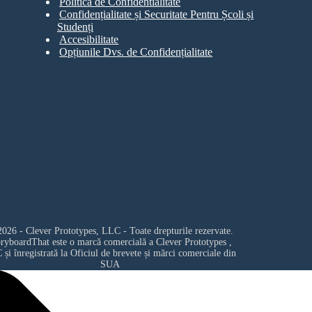
Politica de Confidentialitate
Confidențialitate și Securitate Pentru Școli și
Studenți
Accesibilitate
Opțiunile Dvs. de Confidențialitate
026 - Clever Prototypes, LLC - Toate drepturile rezervate.
oryboardThat este o marcă comercială a
Clever Prototypes ,
C
și înregistrată la Oficiul de brevete și mărci comerciale din
SUA