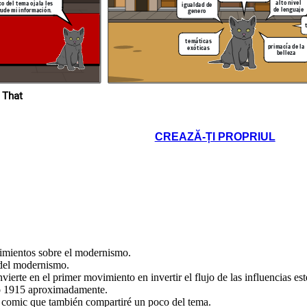
alto nivel
co del tema ojala les
igualdad de
de lenguaje
ude mi información.
genero
Gracias xd
temáticas
primacía de la
exóticas
belleza
tre
s xd
 That
alto nivel
de lenguaje
temática
macía de la
CREAZĂ-ȚI PROPRIUL
belleza
cimientos sobre el modernismo.
 del modernismo.
erte en el primer movimiento en invertir el flujo de las influencias esté
ió 1915 aproximadamente.
te comic que también compartiré un poco del tema.