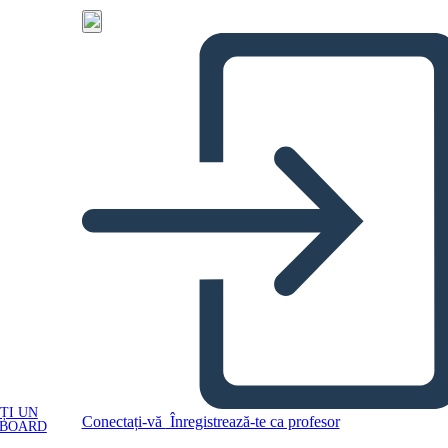
ȚI UN
Conectați-vă
Înregistrează-te ca profesor
YBOARD