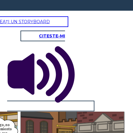
EAȚI UN STORYBOARD
CITESTE-MI
go, no
imiento
nombres de