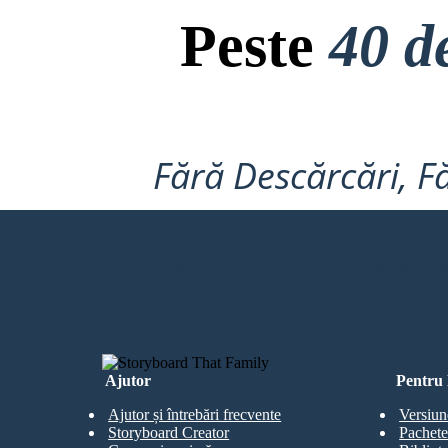
Peste
40 d
Fără Descărcări, Fă
CREEZ PRIMUL MEU STORYBOA
Ajutor
Pentru 
Ajutor și întrebări frecvente
Versiun
Storyboard Creator
Pachete