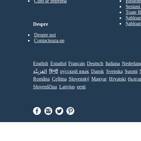
Cum se imprimă
Bibliot
Sesiuni 
Toate R
Șabloan
Șabloan
Despre
Despre noi
Contacteaza-ne
English
Español
Français
Deutsch
Italiana
Nederlan
العَرَبِيَّة
हिन्दी
ру́сский язы́к
Dansk
Svenska
Suomi
Româna
Ceština
Slovenský
Magyar
Hrvatski
бълга
Slovenščina
Latvijas
eesti