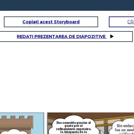
Copiați acest Storyboard
CR
REDAȚI PREZENTAREA DE DIAPOZITIVE
in embargo, no
 un movimiento
nombres de
unificado con
escritores de
programa.
los
Good
entre
otros xd
algunos de
estos
escritores
son...
Manuel
José Martí
Machado
sigamos con el tema,
esta época fue donde
se inspiraron muchos
escritores.
Rubén
Amado
Darío
Nervo
Fue conocido gracias al
Sin embar
gusto por el
fue un mov
refinamiento expresivo,
la búsqueda de la