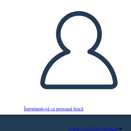
Înregistrați-vă ca persoană fizică
Creați un Storyboard