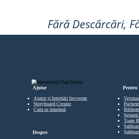
Fără Descărcări, Fă
CREEZ PRIMUL MEU STORYBOA
Ajutor
Pentru 
Ajutor și întrebări frecvente
Versiun
Storyboard Creator
Pachete
Cum se imprimă
Bibliot
Sesiuni 
Toate R
Șabloan
Șabloan
Despre