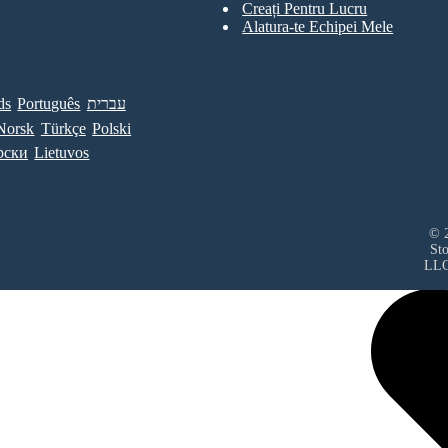
Creați Pentru Lucru
Alatura-te Echipei Mele
ds
Português
עברית
Norsk
Türkçe
Polski
рски
Lietuvos
© 2
St
LL