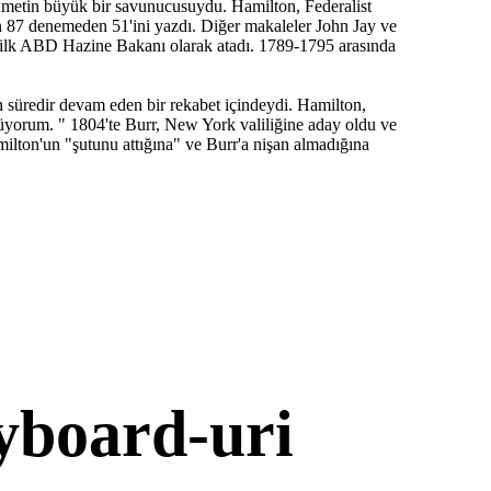
kümetin büyük bir savunucusuydu. Hamilton, Federalist
n 87 denemeden 51'ini yazdı. Diğer makaleler John Jay ve
 ilk ABD Hazine Bakanı olarak atadı. 1789-1795 arasında
n süredir devam eden bir rekabet içindeydi. Hamilton,
üyorum. " 1804'te Burr, New York valiliğine aday oldu ve
ilton'un "şutunu attığına" ve Burr'a nişan almadığına
yboard-uri