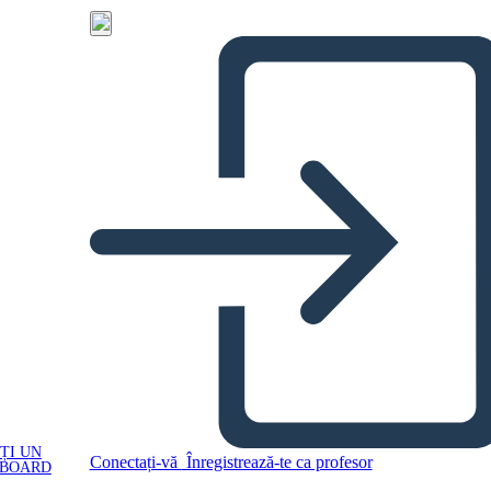
ȚI UN
Conectați-vă
Înregistrează-te ca profesor
YBOARD