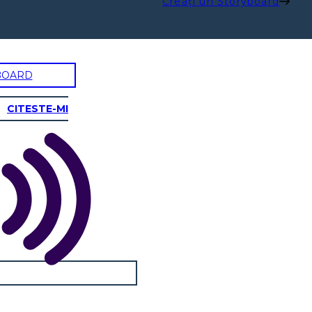
Creați un Storyboard
BOARD
CITESTE-MI