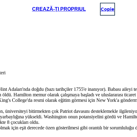
CREAZĂ-ȚI PROPRIUL
Copie
eri
nt Adaları'nda doğdu (bazı tarihçiler 1755'e inanıyor). Babası aileyi t
n öldü. Hamilton memur olarak çalışmaya başladı ve uluslararası ticaret
King's College'da resmi olarak eğitim görmesi için New York'a gönderme
 üniversiteyi bitirmekten çok Patriot davasını desteklemekle ilgileniyo
 yarbaylığına yükseldi. Washington onun potansiyelini gördü ve Hamilton
kte 8 çocukları oldu.
olmak için eşit derecede özen gösterilmesi gibi orantılı bir sorumluluğu d