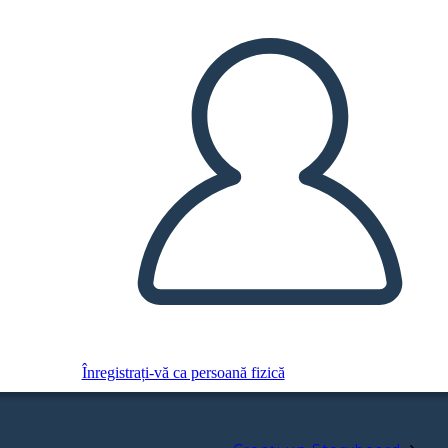
Înregistrați-vă ca persoană fizică