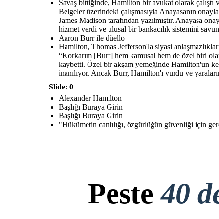
Savaş bittiğinde, Hamilton bir avukat olarak çalış
Belgeler üzerindeki çalışmasıyla Anayasanın onayla
James Madison tarafından yazılmıştır. Anayasa ona
hizmet verdi ve ulusal bir bankacılık sistemini savu
Aaron Burr ile düello
Hamilton, Thomas Jefferson'la siyasi anlaşmazlıklar
“Korkarım [Burr] hem kamusal hem de özel biri olar
kaybetti. Özel bir akşam yemeğinde Hamilton'un kend
inanılıyor. Ancak Burr, Hamilton'ı vurdu ve yaralar
Slide: 0
Alexander Hamilton
Başlığı Buraya Girin
Başlığı Buraya Girin
"Hükümetin canlılığı, özgürlüğün güvenliği için gere
Peste
40 d