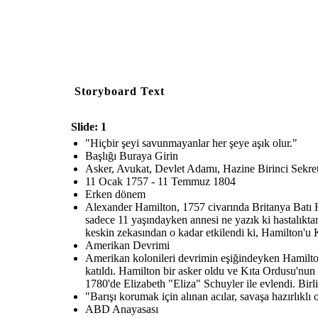
Storyboard Text
Slide: 1
"Hiçbir şeyi savunmayanlar her şeye aşık olur."
Başlığı Buraya Girin
Asker, Avukat, Devlet Adamı, Hazine Birinci Sekret
11 Ocak 1757 - 11 Temmuz 1804
Erken dönem
Alexander Hamilton, 1757 civarında Britanya Batı Hi
sadece 11 yaşındayken annesi ne yazık ki hastalıkta
keskin zekasından o kadar etkilendi ki, Hamilton'u 
Amerikan Devrimi
Amerikan kolonileri devrimin eşiğindeyken Hamilton,
katıldı. Hamilton bir asker oldu ve Kıta Ordusu'nun
1780'de Elizabeth "Eliza" Schuyler ile evlendi. Birli
"Barışı korumak için alınan acılar, savaşa hazırlıklı 
ABD Anayasası