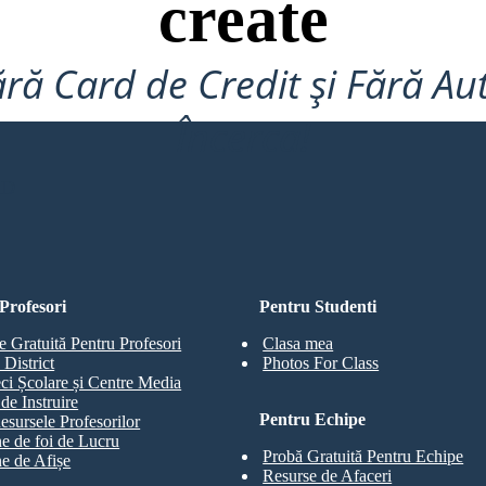
create
ră Card de Credit și Fără Au
Încerca!
RD
Profesori
Pentru Studenti
e Gratuită Pentru Profesori
Clasa mea
 District
Photos For Class
eci Școlare și Centre Media
de Instruire
Pentru Echipe
esursele Profesorilor
e de foi de Lucru
Probă Gratuită Pentru Echipe
e de Afișe
Resurse de Afaceri