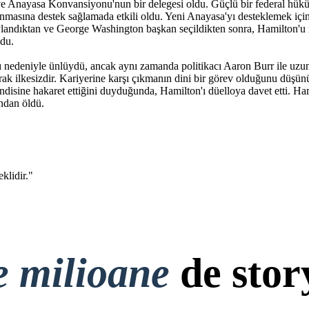
tı ve Anayasa Konvansiyonu'nun bir delegesi oldu. Güçlü bir federal hü
nmasına destek sağlamada etkili oldu. Yeni Anayasa'yı desteklemek içi
ylandıktan ve George Washington başkan seçildikten sonra, Hamilton'u
ndu.
ı nedeniyle ünlüydü, ancak aynı zamanda politikacı Aaron Burr ile uzu
ak ilkesizdir. Kariyerine karşı çıkmanın dini bir görev olduğunu düşün
isine hakaret ettiğini duyduğunda, Hamilton'ı düelloya davet etti. Ham
ından öldü.
klidir."
e milioane
de stor