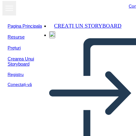
Con
CREAȚI UN STORYBOARD
Pagina Principala
Resurse
Prețuri
Crearea Unui
Storyboard
Registru
Conectați-vă
Blog Önizleme Şablonu
600x400px