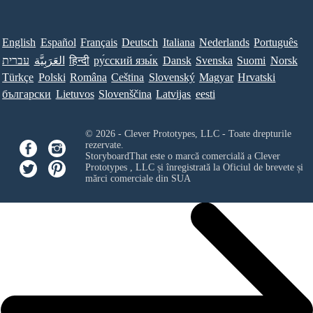
English
Español
Français
Deutsch
Italiana
Nederlands
Português
עברית
العَرَبِيَّة
हिन्दी
ру́сский язы́к
Dansk
Svenska
Suomi
Norsk
Türkçe
Polski
Româna
Ceština
Slovenský
Magyar
Hrvatski
български
Lietuvos
Slovenščina
Latvijas
eesti
© 2026 - Clever Prototypes, LLC - Toate drepturile
rezervate.
StoryboardThat este o marcă comercială a
Clever
Prototypes , LLC
și înregistrată la Oficiul de brevete și
mărci comerciale din SUA