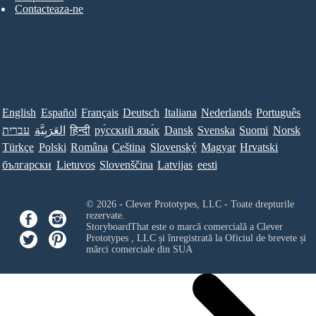
Contacteaza-ne
English
Español
Français
Deutsch
Italiana
Nederlands
Português
עברית
العَرَبِيَّة
हिन्दी
ру́сский язы́к
Dansk
Svenska
Suomi
Norsk
Türkçe
Polski
Româna
Ceština
Slovenský
Magyar
Hrvatski
български
Lietuvos
Slovenščina
Latvijas
eesti
© 2026 - Clever Prototypes, LLC - Toate drepturile
rezervate.
StoryboardThat este o marcă comercială a
Clever
Prototypes , LLC
și înregistrată la Oficiul de brevete și
mărci comerciale din SUA