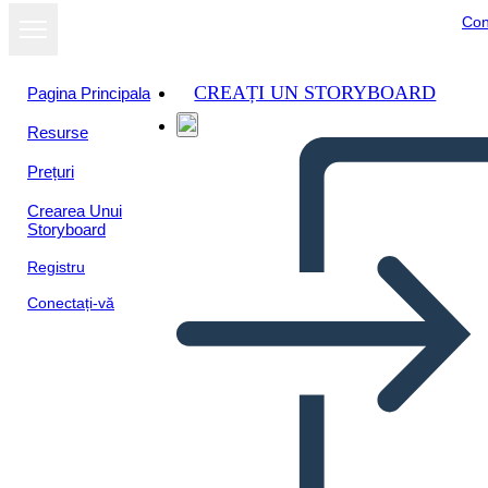
Con
CREAȚI UN STORYBOARD
Pagina Principala
Resurse
Prețuri
Crearea Unui
Storyboard
Registru
Conectați-vă
Kısa Süreci Açıkla