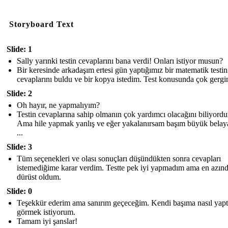
Storyboard Text
Slide: 1
Sally yarınki testin cevaplarını bana verdi! Onları istiyor musun?
Bir keresinde arkadaşım ertesi gün yaptığımız bir matematik testin
cevaplarını buldu ve bir kopya istedim. Test konusunda çok gergi
Slide: 2
Oh hayır, ne yapmalıyım?
Testin cevaplarına sahip olmanın çok yardımcı olacağını biliyord
Ama hile yapmak yanlış ve eğer yakalanırsam başım büyük belaya
...
Slide: 3
Tüm seçenekleri ve olası sonuçları düşündükten sonra cevapları
istemediğime karar verdim. Testte pek iyi yapmadım ama en azın
dürüst oldum.
Slide: 0
Teşekkür ederim ama sanırım geçeceğim. Kendi başıma nasıl yapt
görmek istiyorum.
Tamam iyi şanslar!