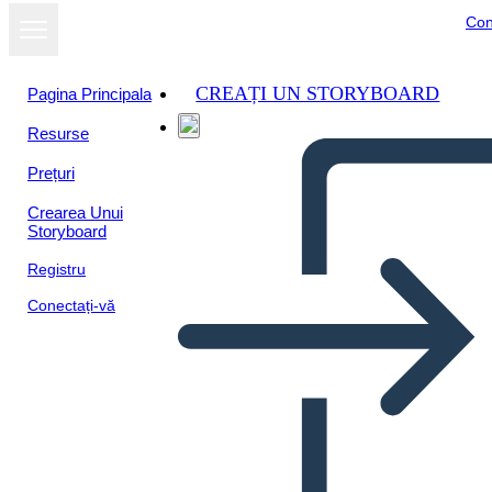
Con
CREAȚI UN STORYBOARD
Pagina Principala
Resurse
Prețuri
Crearea Unui
Storyboard
Registru
Conectați-vă
SEL: Karar Verme Örneği