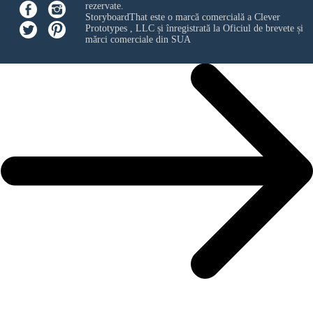
rezervate.
StoryboardThat este o marcă comercială a
Clever
Prototypes , LLC
și înregistrată la Oficiul de brevete și
mărci comerciale din SUA