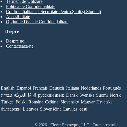
Termeni de Utilizare
Politica de Confidentialitate
Confidențialitate și Securitate Pentru Școli și Studenți
Accesibilitate
Opțiunile Dvs. de Confidențialitate
Despre
Despre noi
Contacteaza-ne
English
Español
Français
Deutsch
Italiana
Nederlands
Português
עברית
العَرَبِيَّة
हिन्दी
ру́сский язы́к
Dansk
Svenska
Suomi
Norsk
Türkçe
Polski
Româna
Ceština
Slovenský
Magyar
Hrvatski
български
Lietuvos
Slovenščina
Latvijas
eesti
© 2026 - Clever Prototypes, LLC - Toate drepturile