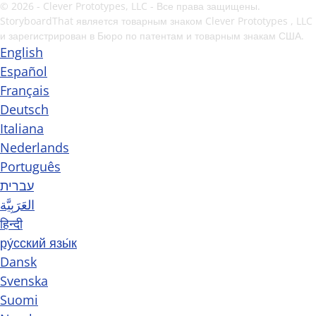
© 2026 - Clever Prototypes, LLC - Все права защищены.
StoryboardThat является товарным знаком
Clever Prototypes , LLC
и зарегистрирован в Бюро по патентам и товарным знакам США.
English
Español
Français
Deutsch
Italiana
Nederlands
Português
עברית
العَرَبِيَّة
हिन्दी
ру́сский язы́к
Dansk
Svenska
Suomi