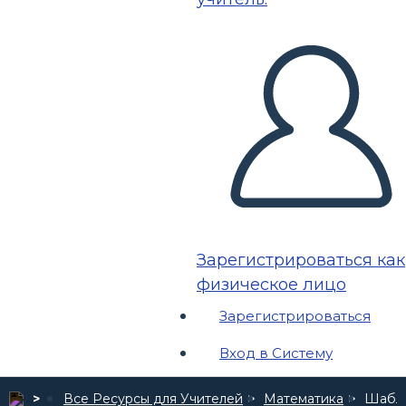
Зарегистрироваться как
физическое лицо
Зарегистрироваться
Вход в Систему
Все Ресурсы для Учителей
Математика
Шабло