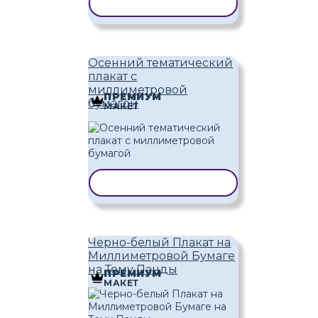
КОПИРОВАТЬ ШАБЛОН
Осенний тематический
плакат с
миллиметровой
ПРЕМИУМ
бумагой
МАКЕТ
КОПИРОВАТЬ ШАБЛОН
Черно-белый Плакат на
Миллиметровой Бумаге
на Тему Панды
ПРЕМИУМ
МАКЕТ