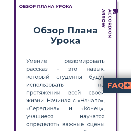
ОБЗОР ПЛАНА УРОКА
Обзор Плана
Урока
Умение резюмировать
рассказ - это навык,
который студенты будут
FAQ
использовать на
протяжении всей своей
Как учащиеся могут подвести итог путешестви
Учащиеся могут обратить внимание на важные детали, упомянутые в рассказе, которые имеют реш
С какими трудностя
Борьба Садако с лейкемией, которой она заразилась в результате радиационного воздей
жизни. Начиная с «Начало»,
«Середина» и «Конец»,
учащиеся научатся
определять важные сцены