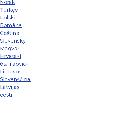
Norsk
Türkçe
Polski
Româna
Ceština
Slovenský
Magyar
Hrvatski
български
Lietuvos
Slovenščina
Latvijas
eesti