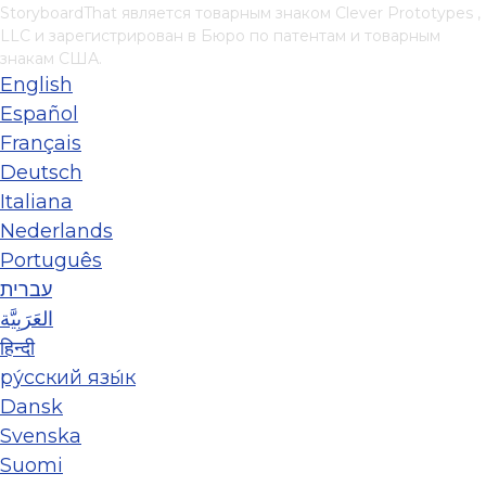
StoryboardThat является товарным знаком
Clever Prototypes ,
LLC
и зарегистрирован в Бюро по патентам и товарным
знакам США.
English
Español
Français
Deutsch
Italiana
Nederlands
Português
עברית
العَرَبِيَّة
हिन्दी
ру́сский язы́к
Dansk
Svenska
Suomi