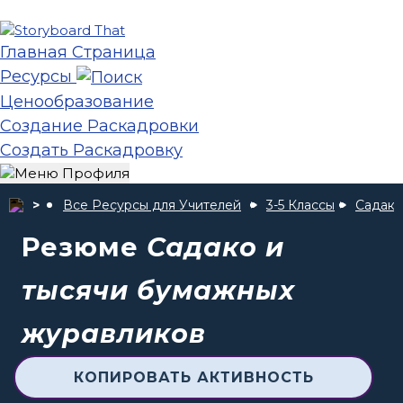
Главная Страница
Ресурсы
Ценообразование
Создание Раскадровки
Создать Раскадровку
Все Ресурсы для Учителей
3-5 Классы
Садако
Резюме
Садако и
тысячи бумажных
журавликов
КОПИРОВАТЬ АКТИВНОСТЬ