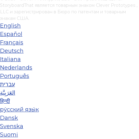
StoryboardThat является товарным знаком
Clever Prototypes ,
LLC
и зарегистрирован в Бюро по патентам и товарным
знакам США.
English
Español
Français
Deutsch
Italiana
Nederlands
Português
עברית
العَرَبِيَّة
हिन्दी
ру́сский язы́к
Dansk
Svenska
Suomi