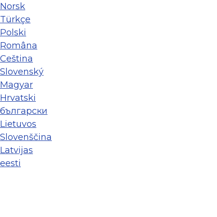
Norsk
Türkçe
Polski
Româna
Ceština
Slovenský
Magyar
Hrvatski
български
Lietuvos
Slovenščina
Latvijas
eesti