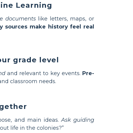
ine Learning
ce documents
like letters, maps, or
y sources make history feel real
our grade level
nd
and relevant to key events.
Pre-
 and classroom needs.
ogether
pose, and main ideas.
Ask guiding
ut life in the colonies?”