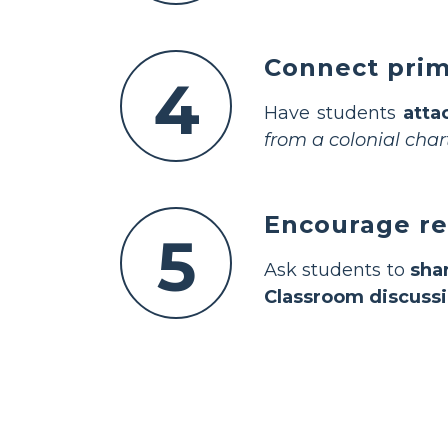
Connect prima
4
Have students
atta
from a colonial char
Encourage re
5
Ask students to
sha
Classroom discuss