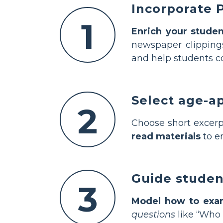
Incorporate 
1
Enrich your studen
newspaper clippings
and help students co
Select age-ap
2
Choose short excerpt
read materials
to e
Guide studen
3
Model how to exa
questions
like “Who 