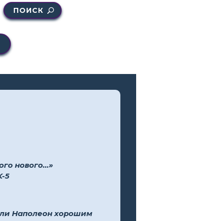
ПОИСК
го нового...»
K-5
л ли Наполеон хорошим