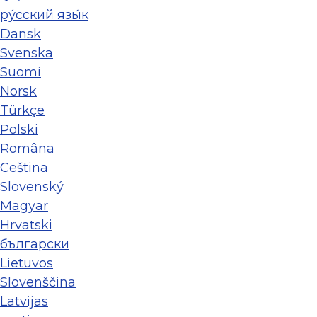
ру́сский язы́к
Dansk
Svenska
Suomi
Norsk
Türkçe
Polski
Româna
Ceština
Slovenský
Magyar
Hrvatski
български
Lietuvos
Slovenščina
Latvijas