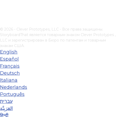
© 2026 - Clever Prototypes, LLC - Все права защищены.
StoryboardThat является товарным знаком
Clever Prototypes ,
LLC
и зарегистрирован в Бюро по патентам и товарным
знакам США.
English
Español
Français
Deutsch
Italiana
Nederlands
Português
עברית
العَرَبِيَّة
हिन्दी