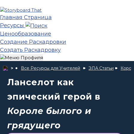
Главная Страница
Ресурсы
Ценообразование
Создание Раскадровки
Создать Раскадровку
Все Ресурсы для Учителей
ЭЛА Статьи
Корол
Ланселот как
эпический герой в
Короле былого и
грядущего