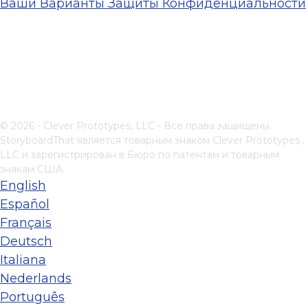
Ваши Варианты Защиты Конфиденциальности
© 2026 - Clever Prototypes, LLC - Все права защищены.
StoryboardThat является товарным знаком
Clever Prototypes ,
LLC
и зарегистрирован в Бюро по патентам и товарным
знакам США.
English
Español
Français
Deutsch
Italiana
Nederlands
Português