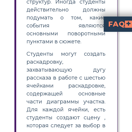
структур. Иногда студенты
действительно должны
подумать о том, какие
FAQ
события являются
основными поворотными
visually breaks down the story into key elements:
How can I teach Red Kayak
plot structure, have students create a six-cell storyboard with scenes for each plot part: exposition, conflict, rising action, climax, falling action, and resolution. This hands-on activity makes the story easie
include Brady seeing Mrs. DiAngelo on the creek, the DiAngelos going missing, Brady and Tilly joining the search, fi
Why is making a sto
helps students identify major plot p
What is the best w
is to guide students to find the mo
пунктами в сюжете.
Студенты могут создать
раскадровку,
захватывающую дугу
рассказа в работе с шестью
ячейками раскадровке,
содержащей основные
части диаграммы участка.
Для каждой ячейки, есть
студенты создают сцену ,
которая следует за выбор в