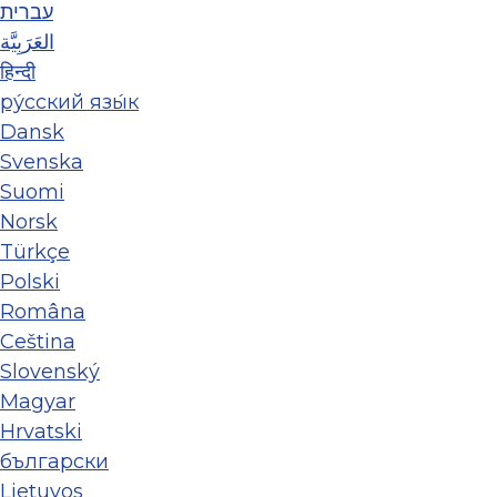
עברית
العَرَبِيَّة
हिन्दी
ру́сский язы́к
Dansk
Svenska
Suomi
Norsk
Türkçe
Polski
Româna
Ceština
Slovenský
Magyar
Hrvatski
български
Lietuvos