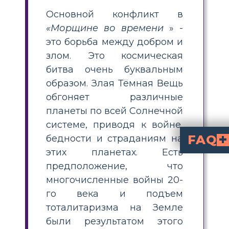
Основной конфликт в
«Морщине во времени
» -
это борьба между добром и
злом. Это космическая
битва очень буквальным
образом. Злая Тёмная Вещь
обгоняет различные
планеты по всей Солнечной
системе, приводя к войне,
FAQ
бедности и страданиям на
этих планетах. Есть
Какие основные темы в 'Морщине во
исследует основные т
сила любви
внешность может вводить в 
. Эти темы пронизывают всю историю, показывая, как любовь 
Как я могу научить символам и мотивам в '
, чтобы помочь студентам опред
и создавать из
Примеры символов и
очки госпожи Мэй
Тёмное Сущест
(добро и надежда). 
Почему мотив света
символизирует борьбу между добром и злом. Свет олицетворяет надежду, любовь
Как лучше всего помочь ученикам определить темы в 'Морщ
повторяющиеся идеи и ко
в сюжете, такие как сражения между добром и злом или моменты, когда побеждает любовь. Поддерживайте их выбор с п
и поощряйте творческие 
предположение, что
многочисленные войны 20-
го века и подъем
тоталитаризма на Земле
были результатом этого