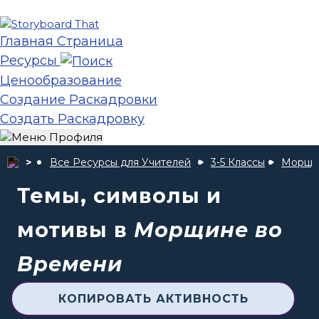
Главная Страница
Ресурсы
Ценообразование
Создание Раскадровки
Создать Раскадровку
Все Ресурсы для Учителей
3-5 Классы
Морщи
Темы, символы и
мотивы в
Морщине во
Времени
КОПИРОВАТЬ АКТИВНОСТЬ