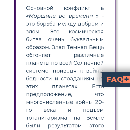
Основной конфликт в
«Морщине во времени
» -
это борьба между добром и
злом. Это космическая
битва очень буквальным
образом. Злая Тёмная Вещь
обгоняет различные
планеты по всей Солнечной
системе, приводя к войне,
FAQ
бедности и страданиям на
этих планетах. Есть
Какие основные темы в 'Морщине во
исследует основные т
сила любви
внешность может вводить в 
. Эти темы пронизывают всю историю, показывая, как любовь 
Как я могу научить символам и мотивам в '
, чтобы помочь студентам опред
и создавать из
Примеры символов и
очки госпожи Мэй
Тёмное Сущест
(добро и надежда). 
Почему мотив света
символизирует борьбу между добром и злом. Свет олицетворяет надежду, любовь
Как лучше всего помочь ученикам определить темы в 'Морщ
повторяющиеся идеи и ко
в сюжете, такие как сражения между добром и злом или моменты, когда побеждает любовь. Поддерживайте их выбор с п
и поощряйте творческие 
предположение, что
многочисленные войны 20-
го века и подъем
тоталитаризма на Земле
были результатом этого