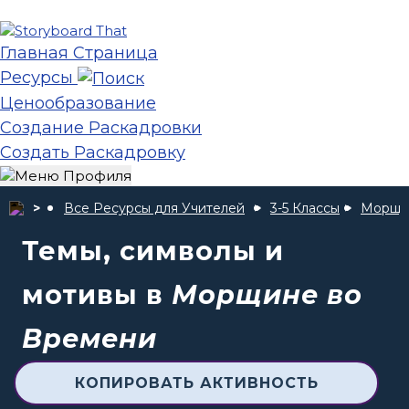
Главная Страница
Ресурсы
Ценообразование
Создание Раскадровки
Создать Раскадровку
Все Ресурсы для Учителей
3-5 Классы
Морщи
Темы, символы и
мотивы в
Морщине во
Времени
КОПИРОВАТЬ АКТИВНОСТЬ