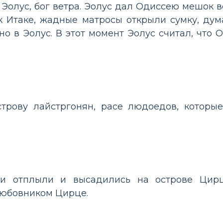
 Эолус, бог ветра. Эолус дал Одиссею мешок в
к Итаке, жадные матросы открыли сумку, дума
но в Эолус. В этот момент Эолус считал, что 
трову лайстргонян, расе людоедов, которы
они отплыли и высадились на острове Цир
любовником Цирце.