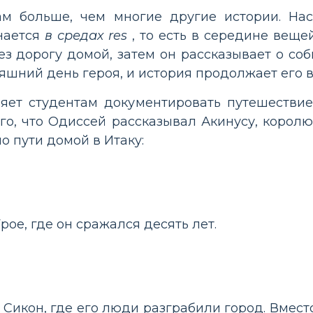
ам больше, чем многие другие истории. На
нается
в средах res
, то есть в середине веще
з дорогу домой, затем он рассказывает о соб
няшний день героя, и история продолжает его 
ляет студентам документировать путешестви
го, что Одиссей рассказывал Акинусу, королю
о пути домой в Итаку:
рое, где он сражался десять лет.
Сикон, где его люди разграбили город. Вместо