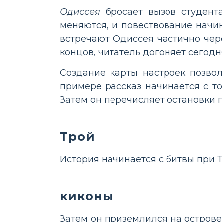
Одиссея
бросает вызов студент
меняются, и повествование начи
встречают Одиссея частично чере
концов, читатель догоняет сегод
Создание карты настроек позво
примере рассказ начинается с то
Затем он перечисляет остановки п
Трой
История начинается с битвы при Т
киконы
Затем он приземлился на острове 