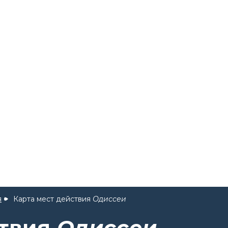
я
Карта мест действия
Одиссеи
ствия
Одиссеи