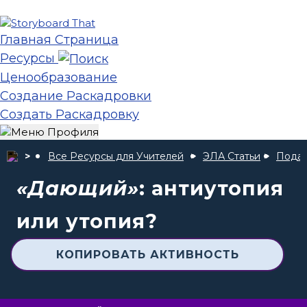
Главная Страница
Ресурсы
Ценообразование
Создание Раскадровки
Создать Раскадровку
Все Ресурсы для Учителей
ЭЛА Статьи
Подат
«Дающий»
: антиутопия
или утопия?
КОПИРОВАТЬ АКТИВНОСТЬ