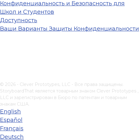
Конфиденциальность и Безопасность для
Школ и Студентов
Доступность
Ваши Варианты Защиты Конфиденциальности
© 2026 - Clever Prototypes, LLC - Все права защищены.
StoryboardThat является товарным знаком
Clever Prototypes ,
LLC
и зарегистрирован в Бюро по патентам и товарным
знакам США.
English
Español
Français
Deutsch