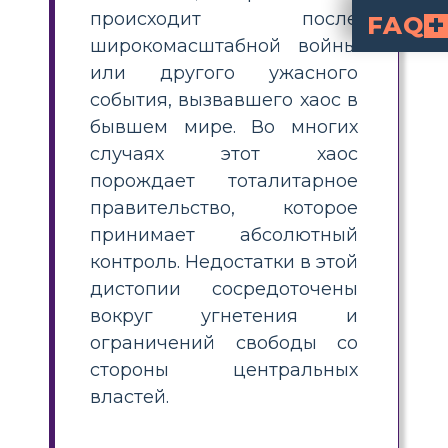
происходит после
FAQ
широкомасштабной войны
Антиутопия — это общество, которое пытается устран
Каковы некоторые важные эле
В антиутопии персонажи не обладают свободой воли или независимым мышлением, но подчиняются воле правительства. Быть единым или похожим на других приветствуется, и п
или другого ужасного
события, вызвавшего хаос в
бывшем мире. Во многих
случаях этот хаос
порождает тоталитарное
правительство, которое
принимает абсолютный
контроль. Недостатки в этой
дистопии сосредоточены
вокруг угнетения и
ограничений свободы со
стороны центральных
властей.