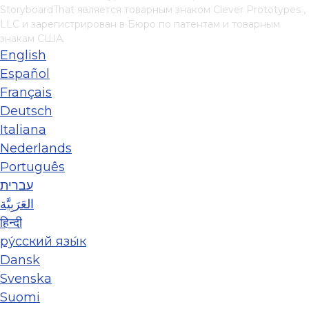
StoryboardThat является товарным знаком
Clever Prototypes ,
LLC
и зарегистрирован в Бюро по патентам и товарным
знакам США.
English
Español
Français
Deutsch
Italiana
Nederlands
Português
עברית
العَرَبِيَّة
हिन्दी
ру́сский язы́к
Dansk
Svenska
Suomi