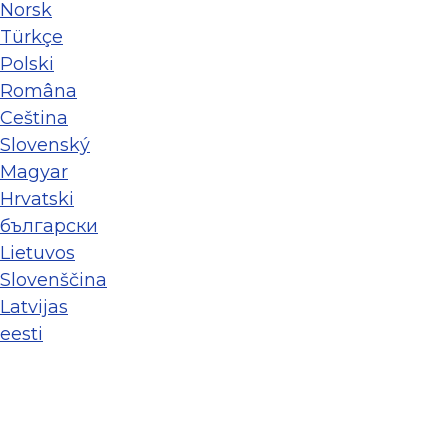
Norsk
Türkçe
Polski
Româna
Ceština
Slovenský
Magyar
Hrvatski
български
Lietuvos
Slovenščina
Latvijas
eesti