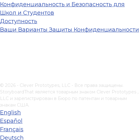
Конфиденциальность и Безопасность для
Школ и Студентов
Доступность
Ваши Варианты Защиты Конфиденциальности
© 2026 - Clever Prototypes, LLC - Все права защищены.
StoryboardThat является товарным знаком
Clever Prototypes ,
LLC
и зарегистрирован в Бюро по патентам и товарным
знакам США.
English
Español
Français
Deutsch