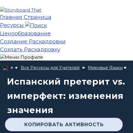
Главная Страница
Ресурсы
Ценообразование
Создание Раскадровки
Создать Раскадровку
Все Ресурсы для Учителей
Мировые Языки
П
Испанский претерит vs.
имперфект: изменения
значения
КОПИРОВАТЬ АКТИВНОСТЬ