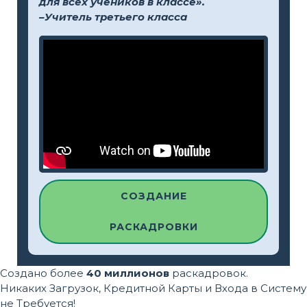
для всех учеников в классе».
–Учитель третьего класса
СОЗДАНИЕ
РАСКАДРОВКИ
Создано более
40 миллионов
раскадровок.
Никаких Загрузок, Кредитной Карты и Входа в Систему
не Требуется!