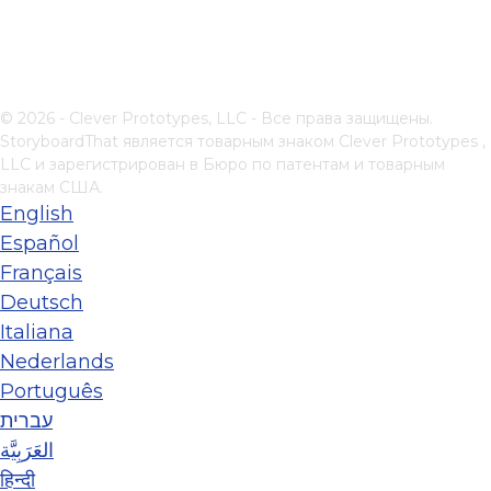
© 2026 - Clever Prototypes, LLC - Все права защищены.
StoryboardThat является товарным знаком
Clever Prototypes ,
LLC
и зарегистрирован в Бюро по патентам и товарным
знакам США.
English
Español
Français
Deutsch
Italiana
Nederlands
Português
עברית
العَرَبِيَّة
हिन्दी