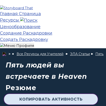
Главная Страница
Ресурсы
Ценообразование
Создание Раскадровки
Создать Раскадровку
Все Ресурсы для Учителей
ЭЛА Статьи
Пять 
Пять людей вы
встречаете в Heaven
Резюме
КОПИРОВАТЬ АКТИВНОСТЬ