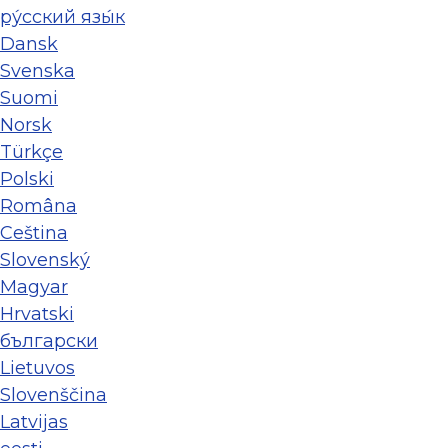
ру́сский язы́к
Dansk
Svenska
Suomi
Norsk
Türkçe
Polski
Româna
Ceština
Slovenský
Magyar
Hrvatski
български
Lietuvos
Slovenščina
Latvijas