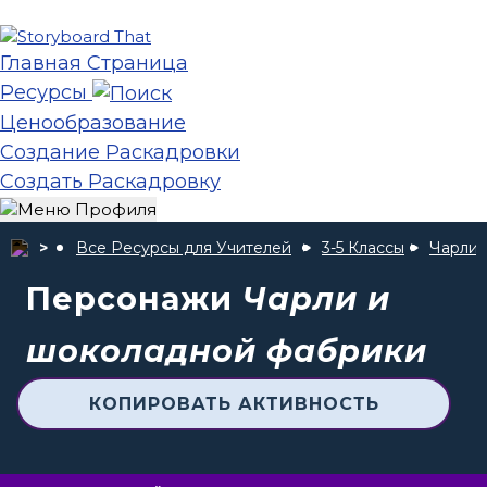
Главная Страница
Ресурсы
Ценообразование
Создание Раскадровки
Создать Раскадровку
Все Ресурсы для Учителей
3-5 Классы
Чарли 
Персонажи
Чарли и
шоколадной фабрики
КОПИРОВАТЬ АКТИВНОСТЬ