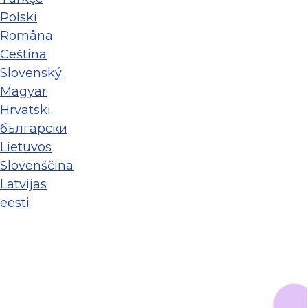
Polski
Româna
Ceština
Slovenský
Magyar
Hrvatski
български
Lietuvos
Slovenščina
Latvijas
eesti