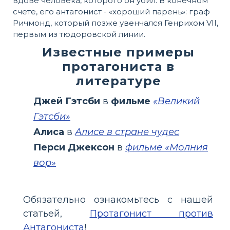
вдове человека, которого он убил. В конечном
счете, его антагонист - «хороший парень»: граф
Ричмонд, который позже увенчался Генрихом VII,
первым из тюдоровской линии.
Известные примеры
протагониста в
литературе
Джей Гэтсби
в
фильме
«Великий
Гэтсби»
Алиса
в
Алисе в стране чудес
Перси Джексон
в
фильме «Молния
вор»
Обязательно ознакомьтесь с нашей
статьей,
Протагонист против
Антагониста
!