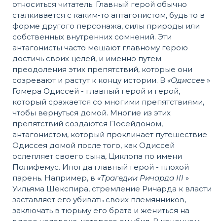
относиться читатель. Главный герой обычно
сталкивается с каким-то антагонистом, будь то в
форме другого персонажа, силы природы или
собственных внутренних сомнений. Эти
антагонисты часто мешают главному герою
достичь своих целей, и именно путем
преодоления этих препятствий, которые они
созревают и растут к концу истории. В
«Одиссее
»
Гомера Одиссей - главный герой и герой,
который сражается со многими препятствиями,
чтобы вернуться домой. Многие из этих
препятствий создаются Посейдоном,
антагонистом, который проклинает путешествие
Одиссея домой после того, как Одиссей
ослепляет своего сына, Циклопа по имени
Полифемус. Иногда главный герой - плохой
парень. Например, в
«Трагедии Ричарда III
»
Уильяма Шекспира, стремление Ричарда к власти
заставляет его убивать своих племянников,
заключать в тюрьму его брата и жениться на