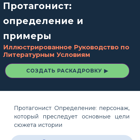
Протагонист:
определение и
примеры
Иллюстрированное Руководство по
Литературным Условиям
СОЗДАТЬ РАСКАДРОВКУ ▶
Протагонист Определение: персонаж,
который преследует основные цели
сюжета истории