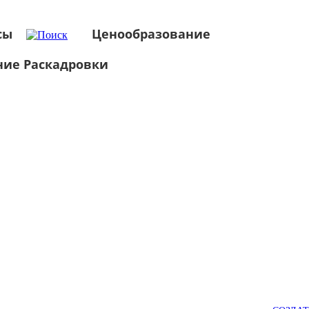
сы
Ценообразование
ние Раскадровки