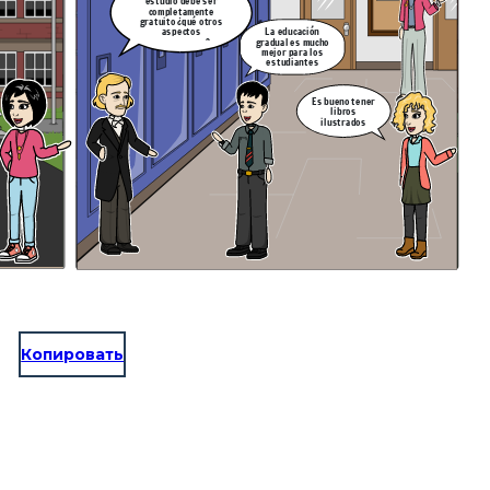
estudio debe ser
completamente
gratuito ¿qué otros
aspectos
La educación
proponemos?
gradual es mucho
mejor para los
estudiantes
Es bueno tener
libros
ilustrados
Копировать