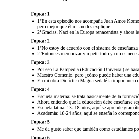
diferenciada y
gradual?
Es buen
lib
ilust
En mi obra
Didáctica
Горка: 1
Magna
señalé la
importancia del proceso
enseñanza-aprendizaje
Me da gusto saber que
con un enfoque
1°En esta episodio nos acompaña Juan Amos Komens
también como estudiantes
humanista
podemos ayudar a los
compañeros con dificultades
pero mejor que él mismo les explique
de aprendizaje
2°Gracias. Nací en la Europa renacentista y ahora l
En 1621 el método de enseñanza creado por mi
Горка: 2
Las clases en
1°No estoy de acuerdo con el sistema de enseñanza 
espacios
abiertos nos
2°Entonces memorizar y repetir todo ya no es necesa
motivan
Además de que el
estudio debe ser
completamente
Горка: 3
gratuito ¿qué otros
aspectos
La educación
proponemos?
gradual es mucho
Por eso La Pampedia (Educación Universal) se basa 
mejor para los
estudiantes
Maestro Comenio, pero ¿cómo puede haber una educ
Es bueno tener
En mi obra Didáctica Magna señalé la importancia 
libros
ilustrados
Горка: 4
Escuela materna: se trata basicamente de la formació
Ahora entiendo que la educación debe enseñarse segú
Escuela latina: 13- 18 años; aquí se aprende gramátic
Academia: 18-24 años; aquí se enseña lo correspondi
Горка: 5
Me da gusto saber que también como estudiantes po
Горка: 6