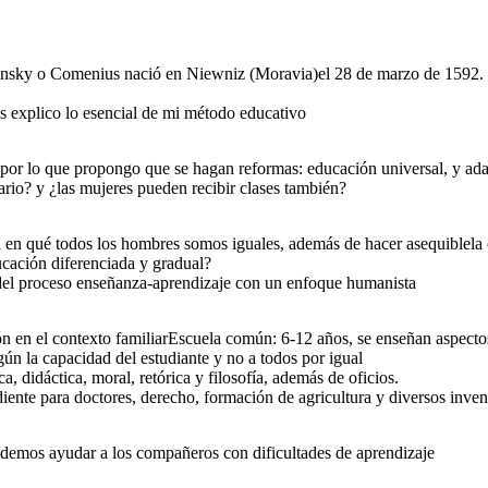
o tener
ros
rados
ky o Comenius nació en Niewniz (Moravia)el 28 de marzo de 1592. Dur
es explico lo esencial de mi método educativo
por lo que propongo que se hagan reformas: educación universal, y adap
rio? y ¿las mujeres pueden recibir clases también?
en qué todos los hombres somos iguales, además de hacer asequiblela e
ación diferenciada y gradual?
del proceso enseñanza-aprendizaje con un enfoque humanista
n en el contexto familiarEscuela común: 6-12 años, se enseñan aspectos 
n la capacidad del estudiante y no a todos por igual
a, didáctica, moral, retórica y filosofía, además de oficios.
ente para doctores, derecho, formación de agricultura y diversos inven
demos ayudar a los compañeros con dificultades de aprendizaje