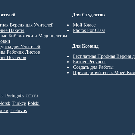
ителей
Для Студентов
тная Версия для Учителей
Мой Класс
ные Пакеты
Photos For Class
ные Библиотеки и Медиацентры
ровки
Для Команд
сурсы для Учителей
ны Рабочих Листов
Бесплатная Пробная Версия 
ны Постеров
Бизнес Ресурсы
Создать для Работы
Присоединяйтесь к Моей Ко
ds
Português
עברית
Norsk
Türkçe
Polski
рски
Lietuvos
©