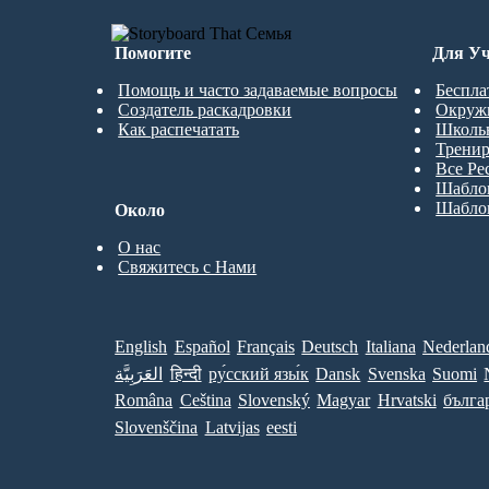
Помогите
Для Уч
Помощь и часто задаваемые вопросы
Беспла
Создатель раскадровки
Окруж
Как распечатать
Школь
Трени
Все Ре
Шабло
Шабло
Около
О нас
Свяжитесь с Нами
English
Español
Français
Deutsch
Italiana
Nederlan
العَرَبِيَّة
हिन्दी
ру́сский язы́к
Dansk
Svenska
Suomi
Româna
Ceština
Slovenský
Magyar
Hrvatski
бълга
Slovenščina
Latvijas
eesti