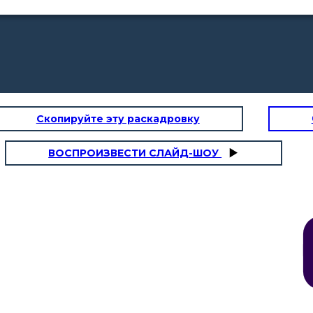
Скопируйте эту раскадровку
ВОСПРОИЗВЕСТИ СЛАЙД-ШОУ
Por eso La Pampedia (Educación
Universal) se basa en qué todos los
hombres somos iguales, además de
hacer asequiblela educacióndin
distinción de clase social
Maestro Comenio,
pero ¿cómo puede
haber una educación
diferenciada y
y
gradual?
s
ir
En mi obra
Didáctica
Magna
señalé la
importancia del proceso
enseñanza-aprendizaje
con un enfoque
humanista