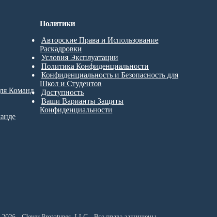
Политики
Авторские Права и Использование
Раскадровки
Условия Эксплуатации
Политика Конфиденциальности
Конфиденциальность и Безопасность для
Школ и Студентов
для Команд
Доступность
Ваши Варианты Защиты
Конфиденциальности
манде
 2026 - Clever Prototypes, LLC - Все права защищены.