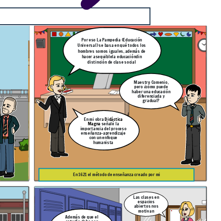
Por eso La Pampedia (Educación
Universal) se basa en qué todos los
hombres somos iguales, además de
hacer asequiblela educacióndin
distinción de clase social
Maestro Comenio,
pero ¿cómo puede
haber una educación
diferenciada y
gradual?
En mi obra
Didáctica
Magna
señalé la
importancia del proceso
enseñanza-aprendizaje
con un enfoque
humanista
En 1621 el método de enseñanza creado por mi
Las clases en
espacios
abiertos nos
motivan
Además de que el