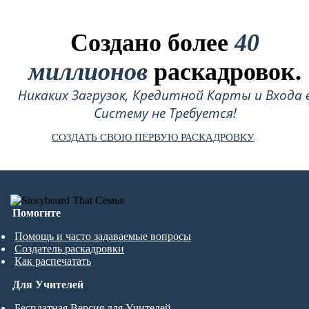
Создано более
40
миллионов
раскадровок.
Никаких Загрузок, Кредитной Карты и Входа 
Систему не Требуется!
СОЗДАТЬ СВОЮ ПЕРВУЮ РАСКАДРОВКУ
Помогите
Помощь и часто задаваемые вопросы
Создатель раскадровки
Как распечатать
Для Учителей
Бесплатная Версия для Учителей