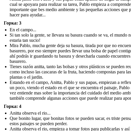
cual se apoyara para realizar su tarea, Pablo empieza a comprende
importante que bes medio ambiente y las pequeñas acciones que 
hacer para ayudar...
Горка: 3
En el campo...
Si tan solo la gente, se llevara su basura cuando se va, el mundo 
estaria tan sucio!
Mira Pablo, mucha gente deja su basura, tirada por que no encuen
basurero, por eso siempre puedes llevar una bolsa de papel contig
ahí podrás ir guardando tu basura y desecharla cuando encuentres
basurero.
Tienes razón anitta, tanto las bolsas y otros plásticos se pueden reu
como incluso las cascaras de la fruta, haciendo compostas para las
plantas o el jardin.
Estando en el campo, Anitta, Pablo y sus papas, empiezan a refle
un poco, viendo el estado en el que se encuentra el paisaje, Pablo
vez entiende mas sobre la importancia del cuidado del medio amb
también comprende algunas acciones que puede realizar para aport
Горка: 4
Anitta observa el rio...
Que bonito lugar, que bonitas fotos se pueden sacar, es triste pens
estos paisajes se pueden perder.
Anitta observa el rio, empieza a tomar fotos para publicarlas y así