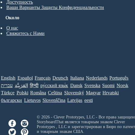
Доступность
Ваши Варианты Защиты Конфиденциальности
Около
О нас
Свяжитесь с Нами
English
Español
Français
Deutsch
Italiana
Nederlands
Português
עברית
العَرَبِيَّة
हिन्दी
ру́сский язы́к
Dansk
Svenska
Suomi
Norsk
Türkçe
Polski
Româna
Ceština
Slovenský
Magyar
Hrvatski
български
Lietuvos
Slovenščina
Latvijas
eesti
© 2026 - Clever Prototypes, LLC - Все права защищен
StoryboardThat является товарным знаком
Clever
Prototypes , LLC
и зарегистрирован в Бюро по патен
и товарным знакам США.