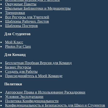
Окружные Пакеты
Школьные Библиотеки и Медиацентры
Тренировки
Все Ресурсы для Учителей
Шаблоны Рабочих Листов
Шаблоны Постеров
Для Студентов
Мой Класс
Photos For Class
Для Команд
Бесплатная Пробная Версия для Команд
Бизнес Ресурсы
Создать для Работы
Присоединяйтесь к Моей Команде
Политики
Авторские Права и Использование Раскадровки
Условия Эксплуатации
Политика Конфиденциальности
Конфиденциальность и Безопасность для Школ и Студентов