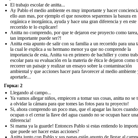
El trabajo escolar de anitta...
Ay Pablo el medio ambiente es muy importante y hacer concienci
ello aun mas, por ejemplo el que nosotros separemos la basura en
orgánica e inorgánica, ayuda y hace una gran diferencia y en este
recorrido te lo explicare!
Anitta no comprendo, por que te dejaron ese proyecto como tarea
tan importante puede ser?!
Anitta esta apunto de salir con su familia a un recorrido para una t
la cual le explica a su hermano menor ya que no comprende la
importancia de esta, Anitta va en primero de bachiller y como trab
escolar para su evaluación en la materia de ética le dejaron como 
recorrer un paisaje y realizar un ensayo sobre la contaminación
ambiental y que acciones hacer para favorecer al medio ambiente 
aportarle...
Горка: 2
Llegando al campo...
Ya vamos allegar niños, empiecen a tomar sus cosas, anitta no se 
a olvidar la cámara para que tomes las fotos para tu proyecto!
Si, ahora comprendo un poco mas, que el apagar las luces cuando
ocupan o el cerrar la llave del agua cuando no se ocupan hace un
diferencia!
Si mama ya la guarde! Entonces Pablo si estas entiendo lo import
que puede ser hacer estas acciones?
Anitta junto con Pablo y sus papas están apunto de llegar al camp