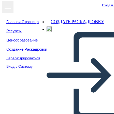
Вход в
СОЗДАТЬ РАСКАДРОВКУ
Главная Страница
Ресурсы
Посмотреть
Ценообразование
как слайд-шоу
Создание Раскадровки
Зарегистрироваться
Вход в Систему
comflicto de una pareja