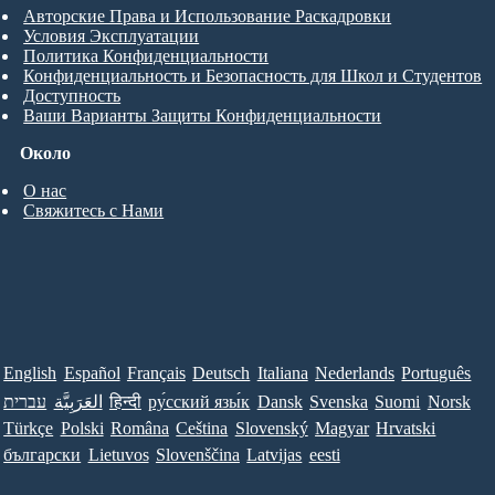
Авторские Права и Использование Раскадровки
Условия Эксплуатации
Политика Конфиденциальности
Конфиденциальность и Безопасность для Школ и Студентов
Доступность
Ваши Варианты Защиты Конфиденциальности
Около
О нас
Свяжитесь с Нами
English
Español
Français
Deutsch
Italiana
Nederlands
Português
עברית
العَرَبِيَّة
हिन्दी
ру́сский язы́к
Dansk
Svenska
Suomi
Norsk
Türkçe
Polski
Româna
Ceština
Slovenský
Magyar
Hrvatski
български
Lietuvos
Slovenščina
Latvijas
eesti