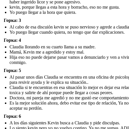
haber ingerido licor y se pone agresivo.
kevin, porque llegas a esta hora y borracho, eso no me gusta.
Yo puego llegar a la hora que quiera.
Горка: 3
Al cabo de esa discuión kevin se puso nervioso y agrede a claudia
Yo puego llegar cuando quiera, no tengo que dar explicaciones.
Горка: 4
Claudia llorando en su cuarto llama a su madre.
Mamá, Kevin me a agredido y estoy mal.
Hija eso no puede dejarse pasar vamos a denunciarlo y ven a vivi
conmigo.
Горка: 5
Al pasar unos días Claudia se encuentra en una oficina de psicolo
para resivir ayuda y le explica su situación..
Claudia si te encuentras en esa situación lo mejor es dejar esa rela
toxica y salirte de ahí porque puede llegar a cosas peores.
Doctora, mi pareja me agredió y no me gustó ese comportamiento
Es la mejor solución ahora, debo evitar ese tipo de relación, Ya n
aceptar su perdón.
Горка: 6
A los días siguientes Kevin busca a Claudia y pide disculpas.
Lo siento kevin pero yo no vuelvo contigo. Ya no me sumas. AD