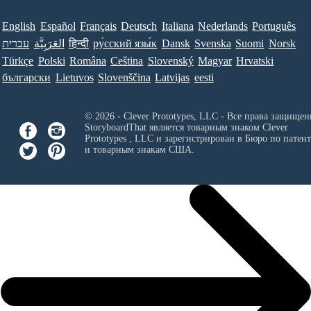
English
Español
Français
Deutsch
Italiana
Nederlands
Português
עברית
العَرَبِيَّة
हिन्दी
ру́сский язы́к
Dansk
Svenska
Suomi
Norsk
Türkçe
Polski
Româna
Ceština
Slovenský
Magyar
Hrvatski
български
Lietuvos
Slovenščina
Latvijas
eesti
© 2026 - Clever Prototypes, LLC - Все права защищен
StoryboardThat является товарным знаком
Clever
Prototypes , LLC
и зарегистрирован в Бюро по патен
и товарным знакам США.