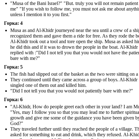
"Musa of the Bani Israel?" "But. truly you will not remain patient
me" "If you wish to follow me, you must not ask me about anyth
unless I mention it to you first."
Горка: 4
Musa as and Al-Khidr journeyed near the sea until a crew of a shi
recognized them and gave them a ride for free. As they rode the b
Al-Khidr took out a tool and tore open the ship. Musa as asked 
he did this and if it was to drown the people in the boat. Al-Khidr
replied with :"Did I not tell you that you would not have the patie
bare with me?"
Горка: 5
The fish had slipped out of the basket as the two were sitting on a
They continued until they came across a group of boys. Al-Khidr
singled one of them out and killed him.
"Did I not tell you that you would not patiently bare with me?"
Горка: 6
"Al-Khidr, How do people greet each other in your land? I am M
"Yes, may I follow you so that you may lead me to further spiritua
growth and give me some of the guidance you have been given b
God?"
They traveled further until they reached the people of a village. T
asked for something to eat and drink, which they refused. Al-Khi