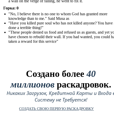
a wall on the verge of falling, he went to fix it.
Горка: 0
"No, I believe there is no one to whom God has granted more
knowledge than to me." Said Musa as
"Have you killed pure soul who has not killed anyone? You have 
done a terrible thing!"
"These people denied us food and refused us as guests, and yet y
have chosen to rebuild their wall. If you had wanted, you could h
taken a reward for this service"
Создано более
40
миллионов
раскадровок.
Никаких Загрузок, Кредитной Карты и Входа 
Систему не Требуется!
СОЗДАТЬ СВОЮ ПЕРВУЮ РАСКАДРОВКУ