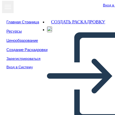
Вход в
СОЗДАТЬ РАСКАДРОВКУ
Главная Страница
Ресурсы
Посмотреть
Ценообразование
как слайд-шоу
Создание Раскадровки
Зарегистрироваться
Вход в Систему
Story of MUSA and khidr as